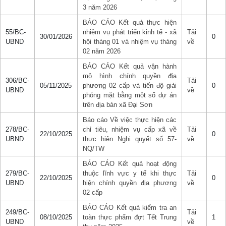
3 năm 2026
BÁO CÁO Kết quả thực hiện
55/BC-
nhiệm vụ phát triển kinh tế - xã
Tải
30/01/2026
0
UBND
hội tháng 01 và nhiệm vụ tháng
về
02 năm 2026
BÁO CÁO Kết quả vận hành
mô hình chính quyền địa
306/BC-
Tải
05/11/2025
phương 02 cấp và tiến độ giải
0
UBND
về
phóng mặt bằng một số dự án
trên địa bàn xã Đại Sơn
Báo cáo Về việc thực hiện các
278/BC-
chỉ tiêu, nhiệm vụ cấp xã về
Tải
22/10/2025
0
UBND
thực hiện Nghị quyết số 57-
về
NQ/TW
BÁO CÁO Kết quả hoạt động
279/BC-
thuộc lĩnh vực y tế khi thực
Tải
22/10/2025
0
UBND
hiện chính quyền địa phương
về
02 cấp
BÁO CÁO Kết quả kiểm tra an
249/BC-
Tải
08/10/2025
toàn thực phẩm đợt Tết Trung
1
UBND
về