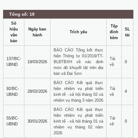
Tổng số: 19
Số
Tệp
hiệu
Ngày ban
SL
Trích yếu
đính
văn
hành
tải
kèm
bản
BÁO CÁO Tổng kết thực
hiện Thông tư 01/2019/TT-
137/BC-
Tải
19/03/2026
BLĐTBXH về xác định
0
UBND
về
mức độ khuyết tật trên địa
bàn xã Đại Sơn
BÁO CÁO Kết quả thực
92/BC-
hiện nhiệm vụ phát triển
Tải
28/02/2026
4
UBND
kinh tế - xã hội tháng 02 và
về
nhiệm vụ tháng 3 năm 2026
BÁO CÁO Kết quả thực
hiện nhiệm vụ phát triển
55/BC-
Tải
30/01/2026
kinh tế - xã hội tháng 01 và
0
UBND
về
nhiệm vụ tháng 02 năm
2026