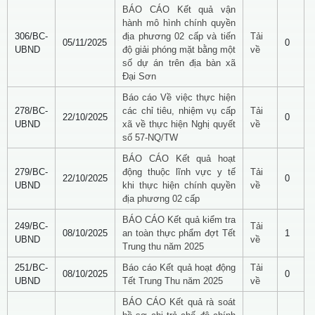
BÁO CÁO Kết quả vận
hành mô hình chính quyền
306/BC-
địa phương 02 cấp và tiến
Tải
05/11/2025
0
UBND
độ giải phóng mặt bằng một
về
số dự án trên địa bàn xã
Đại Sơn
Báo cáo Về việc thực hiện
278/BC-
các chỉ tiêu, nhiệm vụ cấp
Tải
22/10/2025
0
UBND
xã về thực hiện Nghị quyết
về
số 57-NQ/TW
BÁO CÁO Kết quả hoạt
279/BC-
động thuộc lĩnh vực y tế
Tải
22/10/2025
0
UBND
khi thực hiện chính quyền
về
địa phương 02 cấp
BÁO CÁO Kết quả kiểm tra
249/BC-
Tải
08/10/2025
an toàn thực phẩm đợt Tết
1
UBND
về
Trung thu năm 2025
251/BC-
Báo cáo Kết quả hoạt động
Tải
08/10/2025
0
UBND
Tết Trung Thu năm 2025
về
BÁO CÁO Kết quả rà soát