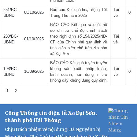
thu năm 2025
251/BC-
Báo cáo Kết quả hoạt động Tết
Tải
08/10/2025
0
UBND
Trung Thu năm 2025
về
BÁO CÁO Kết quả rà soát hồ
sơ chi trả chế độ chính sách
230/BC-
theo Nghị định số 154/2025/NĐ-
Tải
01/10/2025
0
UBND
CP của Chính phủ quy định về
về
tinh giản biên chế trên địa bàn
xã Đại Sơn
BÁO CÁO Kết quả tuyên truyền
198/BC-
không sản xuất, nhập khẩu,
Tải
16/09/2025
0
UBND
kinh doanh, sử dụng micro
về
không dây không đúng quy định
1
2
Cổng Thông tin điện tử Xã Đại Sơn,
thành phố Hải Phòng
Chịu trách nhiệm về nội dung: Bà Nguyễn Thị
Minh Huệ - Phó Chủ tịch Uỷ ban nhân dân Xã Đại