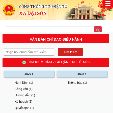
CỔNG THÔNG TIN ĐIỆN TỬ
XÃ ĐẠI SƠN
VĂN BẢN CHỈ ĐẠO ĐIỀU HÀNH
TÌM KIẾM NÂNG CAO (ẤN VÀO ĐỂ MỞ)
45271
45367
Nghị Định (1)
Thông báo (1)
Công văn (1)
Hướng dẫn (1)
Kế hoạch (2)
Quyết định (1)