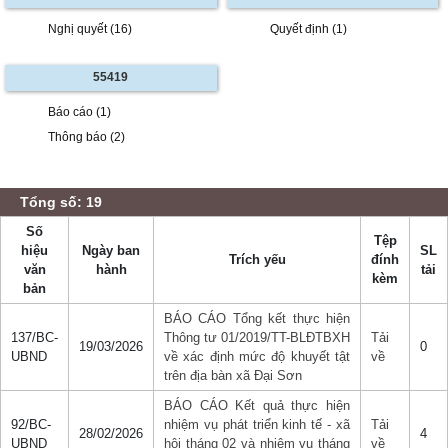
Nghị quyết (16)
Quyết định (1)
55419
Báo cáo (1)
Thông báo (2)
Tổng số: 19
Số
Tệp
hiệu
Ngày ban
SL
Trích yếu
đính
văn
hành
tải
kèm
bản
BÁO CÁO Tổng kết thực hiện
137/BC-
Thông tư 01/2019/TT-BLĐTBXH
Tải
19/03/2026
0
UBND
về xác định mức độ khuyết tật
về
trên địa bàn xã Đại Sơn
BÁO CÁO Kết quả thực hiện
92/BC-
nhiệm vụ phát triển kinh tế - xã
Tải
28/02/2026
4
UBND
hội tháng 02 và nhiệm vụ tháng
về