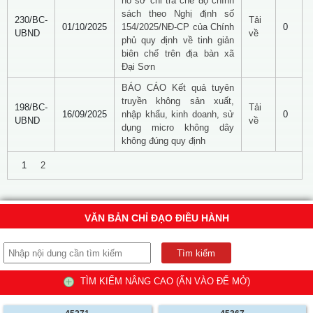
hồ sơ chi trả chế độ chính
sách theo Nghị định số
230/BC-
Tải
01/10/2025
154/2025/NĐ-CP của Chính
0
UBND
về
phủ quy định về tinh giản
biên chế trên địa bàn xã
Đại Sơn
BÁO CÁO Kết quả tuyên
truyền không sản xuất,
198/BC-
Tải
16/09/2025
nhập khẩu, kinh doanh, sử
0
UBND
về
dụng micro không dây
không đúng quy định
1
2
VĂN BẢN CHỈ ĐẠO ĐIỀU HÀNH
TÌM KIẾM NÂNG CAO (ẤN VÀO ĐỂ MỞ)