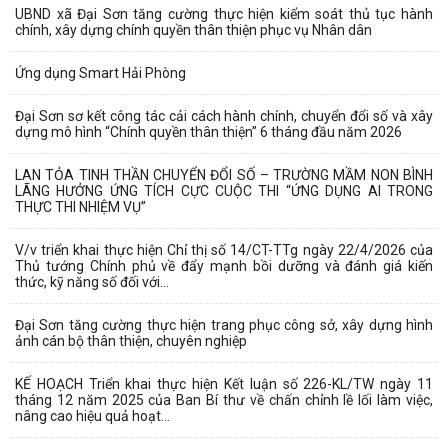
UBND xã Đại Sơn tăng cường thực hiện kiểm soát thủ tục hành
chính, xây dựng chính quyền thân thiện phục vụ Nhân dân
Ứng dụng Smart Hải Phòng
Đại Sơn sơ kết công tác cải cách hành chính, chuyển đổi số và xây
dựng mô hình “Chính quyền thân thiện” 6 tháng đầu năm 2026
LAN TỎA TINH THẦN CHUYỂN ĐỔI SỐ – TRƯỜNG MẦM NON BÌNH
LÃNG HƯỞNG ỨNG TÍCH CỰC CUỘC THI “ỨNG DỤNG AI TRONG
THỰC THI NHIỆM VỤ”
V/v triển khai thực hiện Chỉ thị số 14/CT-TTg ngày 22/4/2026 của
Thủ tướng Chính phủ về đẩy mạnh bồi dưỡng và đánh giá kiến
thức, kỹ năng số đối với...
Đại Sơn tăng cường thực hiện trang phục công sở, xây dựng hình
ảnh cán bộ thân thiện, chuyên nghiệp
KẾ HOẠCH Triển khai thực hiện Kết luận số 226-KL/TW ngày 11
tháng 12 năm 2025 của Ban Bí thư về chấn chỉnh lề lối làm việc,
nâng cao hiệu quả hoạt...