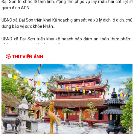
Đại Sơn tổ chức lễ tâm linh, động thổ phục vụ lấy mẫu hài cốt liệt sĩ
giám định ADN
UBND xã Đại Sơn triển khai Kế hoạch giám sát và xử lý dịch, ổ dịch, chủ
động bảo vệ sức khỏe Nhân...
UBND xã Đại Sơn triển khai kế hoạch bảo đảm an toàn thực phẩm,
phòng chống ngộ độc thực phẩm trong...
THƯ VIỆN ẢNH
Tăng cường công tác truyền thông phòng, chống bệnh dại năm 2026
THÔNG BÁO Về việc tuyển chọn thực tập sinh nữ đi thực tập kỹ thuật
tại Nhật Bản đợt II năm 2026
Tăng cường phát hiện bệnh lao gắn với khám sức khỏe định kỳ cho
người dân trên địa bàn xã
Tuyên truyền Kế hoạch, Thể lệ cuộc thi “Sáng tác ca khúc và biểu trưng
(Logo) về phường Mường Thanh”
UBND xã ban hành Công văn đình chỉ lưu hành lưu hành, thu hồi và
tiêu huỷ mỹ phẩm không đạt chất...