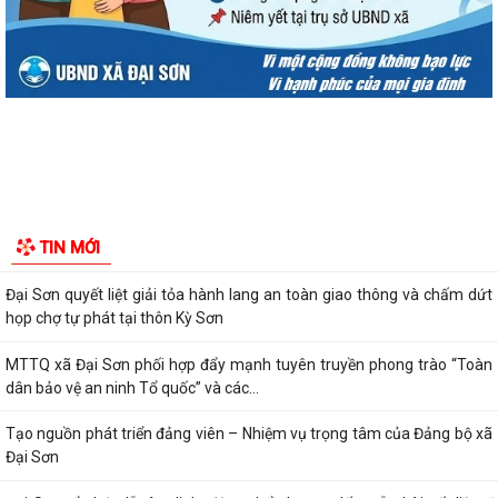
Đại Sơn tổ chức lấy mẫu hài cốt liệt sĩ chưa xác định danh tính để giám
định ADN
QUYẾT ĐỊNH Về việc ban hành Quy chế nội bộ về phát ngôn và cung
cấp thông tin cho báo chí của Ủy...
THÔNG BÁO Niêm yết công khai danh mục thủ tục hành chính ban
hành mới, bị bãi bỏ lĩnh vực hội...
Hướng dẫn cài đặt, sử dụng ứng dụng chăm sóc khách hàng (App EVN
TIN MỚI
CSKH) trên địa bàn xã Đại Sơn
Đại Sơn quyết liệt giải tỏa hành lang an toàn giao thông và chấm dứt
họp chợ tự phát tại thôn Kỳ Sơn
MTTQ xã Đại Sơn phối hợp đẩy mạnh tuyên truyền phong trào “Toàn
dân bảo vệ an ninh Tổ quốc” và các...
Tạo nguồn phát triển đảng viên – Nhiệm vụ trọng tâm của Đảng bộ xã
Đại Sơn