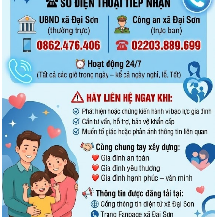
Xã Đại Sơn triển khai thực hiện Nghị quyết số 66.18/2026/NQ-CP của
Chính phủ về công tác phòng...
UBND xã Đại Sơn triển khai công tác tuyên truyền lần 01 tháng 8 năm
2026
Đình chỉ lưu hành, thu hồi và tiêu hủy mỹ phẩm vi phạm
Đại Sơn hoàn thành công tác tuyển sinh đầu cấp năm học 2026–2027
(đợt 1)
UBND xã Đại Sơn quán triệt, triển khai Quy chế nội bộ về phát ngôn và
cung cấp thông tin cho báo chí
XÃ ĐẠI SƠN TRIỂN KHAI CHIẾN DỊCH 90 NGÀY LÀM SẠCH, LÀM GIÀU,
CHUẨN HÓA DỮ LIỆU Y TẾ – NGƯỜI DÂN CẦN...