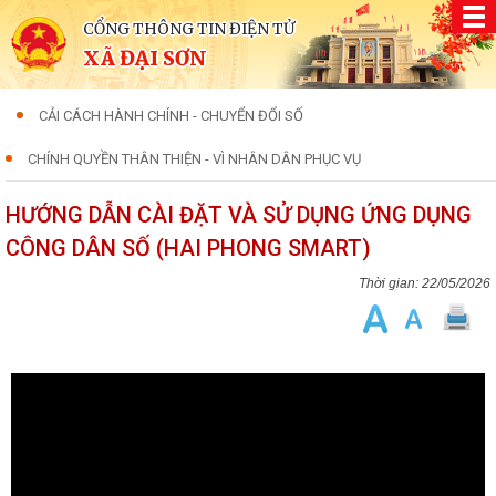
CỔNG THÔNG TIN ĐIỆN TỬ
XÃ ĐẠI SƠN
CẢI CÁCH HÀNH CHÍNH - CHUYỂN ĐỔI SỐ
CHÍNH QUYỀN THÂN THIỆN - VÌ NHÂN DÂN PHỤC VỤ
HƯỚNG DẪN CÀI ĐẶT VÀ SỬ DỤNG ỨNG DỤNG
CÔNG DÂN SỐ (HAI PHONG SMART)
22/05/2026