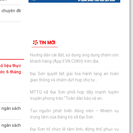
t chuyên đề
TIN MỚI
UBND xã Đại Sơn triển khai Kế hoạch giám sát
và xử lý dịch, ổ dịch, chủ động...
ố liệu thực
ớc 6 tháng
UBND xã Đại Sơn triển khai kế hoạch bảo đảm
an toàn thực phẩm, phòng chống ngộ...
Tăng cường công tác truyền thông phòng,
chống bệnh dại năm 2026
n ngân sách
THÔNG BÁO Về việc tuyển chọn thực tập sinh
nữ đi thực tập kỹ thuật tại Nhật...
n ngân sách
Tăng cường phát hiện bệnh lao gắn với khám