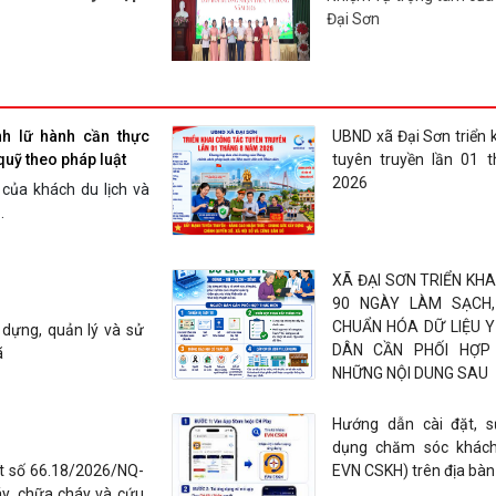
Đại Sơn
Đại Sơn tổ chức lễ tâm
thổ phục vụ lấy mẫu hài
h lữ hành cần thực
UBND xã Đại Sơn triển 
giám định ADN
quỹ theo pháp luật
tuyên truyền lần 01 
2026
của khách du lịch và
.
KỶ NIỆM 96 NĂM NG
THỐNG NGÀNH TUYÊN
ĐẢNG (01/8/1930 – 01/
XÃ ĐẠI SƠN TRIỂN KHA
90 NGÀY LÀM SẠCH,
CHUẨN HÓA DỮ LIỆU Y
dựng, quản lý và sử
Phòng Giao dịch NHCSXH
DÂN CẦN PHỐI HỢP
ã
ngân khoản vay đầu tiên
NHỮNG NỘI DUNG SAU
định số 08/2026/QĐ-TT
Hướng dẫn cài đặt, 
dụng chăm sóc khác
Màu áo xanh Khát Vọng
ết số 66.18/2026/NQ-
EVN CSKH) trên địa bàn
nhiều dấu ấn tại xã Đại 
y, chữa cháy và cứu