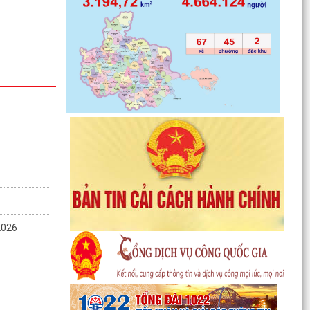
c tập Nghị
a XIV
àn dân tập
 chống đuối
ông Giải bơi
26
2026