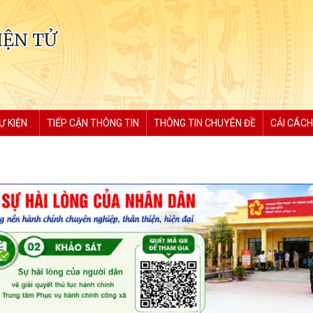
IỆN TỬ
Ự KIỆN
TIẾP CẬN THÔNG TIN
THÔNG TIN CHUYÊN ĐỀ
CẢI CÁCH