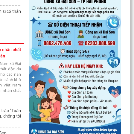
 sĩ có thân
n nhân chất
hăn
 Nam xã Đại
chất độc da
cho các nạn
àn cảnh khó
m Việt Nam
n nhân chất
 trào “Toàn
, chống tội
 Sơn