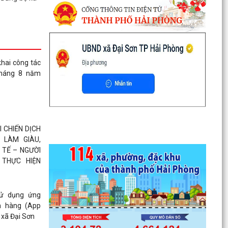
 linh, động
 cốt liệt sĩ
khai công tác
tháng 8 năm
ÀY TRUYỀN
 GIÁO CỦA
8/2026)
I CHIẾN DỊCH
 LÀM GIÀU,
 TẾ – NGƯỜI
 Tứ Kỳ giải
 THỰC HIỆN
 theo Quyết
g
sử dụng ứng
h hàng (App
 Trẻ để lại
 xã Đại Sơn
Sơn