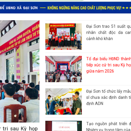
Đại Sơn trao 51 suất q
nhân chất độc da ca
cảnh khó khăn
Tổ đại biểu HĐND thàn
tiếp xúc cử tri sau Kỳ h
giữa năm 2026
Đại Sơn tổ chức lấy mẫu 
sĩ chưa xác định danh t
định ADN
Tạo nguồn phát triển 
định danh tính để
Nhiệm vụ trọng tâm của