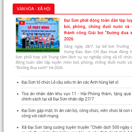
VĂN HÓA - XÃ HỘI
Đại Sơn phát động toàn dân tập l
bơi, phòng, chống đuối nước và 
thành công Giải bơi “Đường đua 
2026
Sáng ngày 28/7, tại bể bơi Trường 
Hưng Đạo, Ban Chỉ đạo Hoạt động h
Sơn phối hợp với Trung tâm Dịch vụ sự nghiệp công xã tổ chức
động toàn dân tập luyện môn bơi, phòng, chống đuối nước và 
“Đường đua xanh” hè 2026.
Đại Sơn tổ chức Lễ cầu siêu tri ân các Anh hùng liệt sĩ
Tòa án nhân dân khu vực 11 - Hải Phòng thăm, tặng quà 
chính sách tại xã Đại Sơn nhân dịp 27/7
Đại Sơn gặp mặt, tri ân cán bộ, công chức, viên chức là con
công với cách mạng
Xã Đại Sơn tăng cường tuyên truyền “Chiến dịch 500 ngày