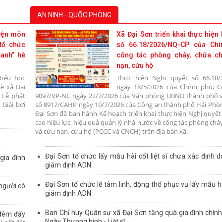
AN NINH - QUỐC PHÒNG
uyện môn
Xã Đại Sơn triển khai thực hiện
tổ chức
số 66.18/2026/NQ-CP của Chí
xanh” hè
công tác phòng cháy, chữa c
nạn, cứu hộ
Tiểu học
Thực hiện Nghị quyết số 66.18/
è xã Đại
ngày 18/5/2026 của Chính phủ; 
 Lễ phát
9097/VP-NC ngày 22/7/2026 của Văn phòng UBND thành phố 
Giải bơi
số 8917/CAHP ngày 10/7/2026 của Công an thành phố Hải Phò
Đại Sơn đã ban hành Kế hoạch triển khai thực hiện Nghị quyế
cao hiệu lực, hiệu quả quản lý nhà nước về công tác phòng chá
và cứu nạn, cứu hộ (PCCC và CNCH) trên địa bàn xã.
Đại Sơn tổ chức lấy mẫu hài cốt liệt sĩ chưa xác định d
gia đình
giám định ADN
Đại Sơn tổ chức lễ tâm linh, động thổ phục vụ lấy mẫu hài
 người có
giám định ADN
Ban Chỉ huy Quân sự xã Đại Sơn tặng quà gia đình chín
 đêm đẩy
Ngày Thương binh - Liệt sĩ