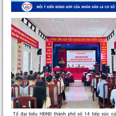
Đại Sơn tổ chức lấy mẫu hài cốt liệt sĩ chưa xác 