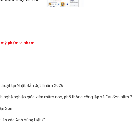
Đảng bộ xã Đại Sơn họ
quyết Trung ương 3 khó
hủy mỹ phẩm vi phạm
Đại Sơn phát động to
luyện môn bơi, phòng,
nước và tổ chức thành c
“Đường đua xanh” hè 20
thuật tại Nhật Bản đợt II năm 2026
h nghề nghiệp giáo viên mầm non, phổ thông công lập xã Đại Sơn năm 
Đại Sơn
 ân các Anh hùng Liệt sĩ