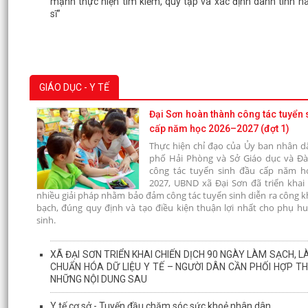
mạnh thực hiện tìm kiếm, quy tập và xác định danh tính hài
sĩ”
GIÁO DỤC - Y TẾ
Đại Sơn hoàn thành công tác tuyển 
cấp năm học 2026–2027 (đợt 1)
Thực hiện chỉ đạo của Ủy ban nhân d
phố Hải Phòng và Sở Giáo dục và Đà
công tác tuyển sinh đầu cấp năm h
2027, UBND xã Đại Sơn đã triển khai
nhiều giải pháp nhằm bảo đảm công tác tuyển sinh diễn ra công k
bạch, đúng quy định và tạo điều kiện thuận lợi nhất cho phụ h
sinh.
XÃ ĐẠI SƠN TRIỂN KHAI CHIẾN DỊCH 90 NGÀY LÀM SẠCH, L
CHUẨN HÓA DỮ LIỆU Y TẾ – NGƯỜI DÂN CẦN PHỐI HỢP TH
NHỮNG NỘI DUNG SAU
Y tế cơ sở - Tuyến đầu chăm sóc sức khoẻ nhân dân