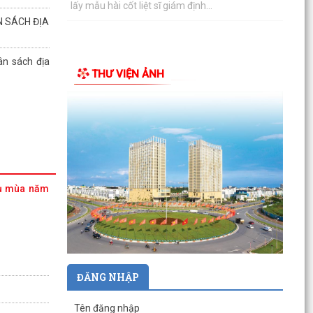
sức khỏe định kỳ cho người dân trên...
 SÁCH ĐỊA
n sách địa
THƯ VIỆN ẢNH
 vụ mùa năm
ĐĂNG NHẬP
Tên đăng nhập