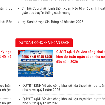
iện thực
Chi hội Cựu chiến binh thôn Xuân Nẻo tổ chức sinh hoạ
giáo dục truyền thống cách mạng
Nhật Bản
Đại Sơn bế mạc Giải Bóng đá hè năm 2026
DỰ TOÁN, CÔNG KHAI NGÂN SÁCH
 Kỳ họp
QUYẾT ĐỊNH Về việc công khai s
ĐND xã
hiện dự toán ngân sách nhà nư
đầu năm 2026
ực hiện
QUYẾT ĐỊNH Về việc công khai số liệu thực hiện dự toá
à nhiệm
nhà nước quý II năm 2026
QUYẾT ĐỊNH Về việc công khai số liệu thực hiện dự toá
ện nhiệm
nhà nước quý I năm 2026