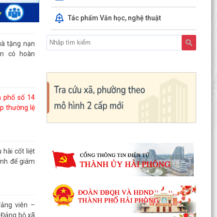
Tác phẩm Văn học, nghệ thuật
uà tặng nạn
m có hoàn
h phố số 14
ọp thường lệ
hài cốt liệt
ính để giám
đảng viên –
 Đảng bộ xã