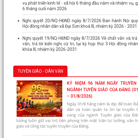
vụ phát triển kinh tế - xã hội 6 tháng đầu năm và nhiệm vụ, g
6 tháng cuối năm 2026
Nghị quyết 20/NQ-HĐND ngày 8/7/2026 Ban hành Nội quy
Hội đồng nhân dân xã Đại Sơn khoá III, nhiệm kỳ 2026 - 2031
Nghị quyết 19/NQ-HĐND ngày 8/7/2026 Về chất vấn và trả 
vấn, trả lời kiến nghị cử tri, tại kỳ họp thứ 3 Hội đồng nhâ
khóa III, nhiệm kỳ 2026-2031
TUYÊN GIÁO - DÂN VẬN
KỶ NIỆM 96 NĂM NGÀY TRUYỀN
NGÀNH TUYÊN GIÁO CỦA ĐẢNG (01
– 01/8/2026)
Ngày 01/8 hằng năm là dịp để toàn Đả
dân và toàn quân ta ôn lại truyền 
vang của ngành Tuyên giáo của Đả
lượng luôn giữ vai trò tiên phong trên mặt trận tư tưởng, văn 
giáo và công tác tuyên truyền của Đảng.