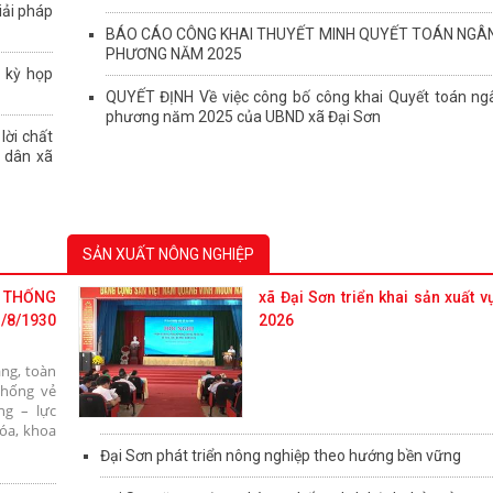
iải pháp
BÁO CÁO CÔNG KHAI THUYẾT MINH QUYẾT TOÁN NGÂN
PHƯƠNG NĂM 2025
 kỳ họp
QUYẾT ĐỊNH Về việc công bố công khai Quyết toán ngâ
phương năm 2025 của UBND xã Đại Sơn
lời chất
n dân xã
SẢN XUẤT NÔNG NGHIỆP
 THỐNG
xã Đại Sơn triển khai sản xuất
/8/1930
2026
ng, toàn
thống vẻ
ng – lực
hóa, khoa
Đại Sơn phát triển nông nghiệp theo hướng bền vững