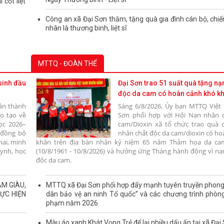
 cốt liệt
Công an xã Đại Sơn thăm, tặng quà gia đình cán bộ, chiến
nhân là thương binh, liệt sĩ
MTTQ - ĐOÀN THỂ
sinh đầu
Đại Sơn trao 51 suất quà tặng nạ
độc da cam có hoàn cảnh khó k
ân thành
Sáng 6/8/2026, Ủy ban MTTQ Việt
o tạo về
Sơn phối hợp với Hội Nạn nhân 
ọc 2026–
cam/Dioxin xã tổ chức trao quà 
 đồng bộ
nhân chất độc da cam/dioxin có ho
hai, minh
khăn trên địa bàn nhân kỷ niệm 65 năm Thảm họa da ca
uynh, học
(10/8/1961 - 10/8/2026) và hưởng ứng Tháng hành động vì nạ
độc da cam.
ÀM GIÀU,
MTTQ xã Đại Sơn phối hợp đẩy mạnh tuyên truyền phong
ỰC HIỆN
dân bảo vệ an ninh Tổ quốc” và các chương trình phòng
phạm năm 2026
Màu áo xanh Khát Vọng Trẻ để lại nhiều dấu ấn tại xã Đại