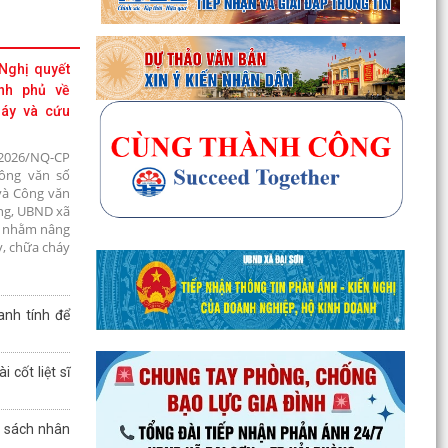
 Nghị quyết
nh phủ về
háy và cứu
2026/NQ-CP
Công văn số
và Công văn
ng, UBND xã
t nhằm nâng
y, chữa cháy
anh tính để
 cốt liệt sĩ
h sách nhân