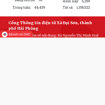
Hôm nay:
5,299
Trong tuần:
44,439
Tất cả:
1,108,522
Cổng Thông tin điện tử Xã Đại Sơn, thành
phố Hải Phòng
Đã kết nối EMC
Chịu trách nhiệm về nội dung: Bà Nguyễn Thị Minh Huệ
- Phó Chủ tịch Uỷ ban nhân dân Xã Đại Sơn
Địa chỉ: Xã Đại Sơn, thành phố Hải Phòng
Điện thoại: Đang cập nhật
Zalo OA:
https://zalo.me/daisonhaiphong
Fanpage: ĐẠI SƠN NGÀY
MỚI
https://www.facebook.com/profile.php?
id=61578003783909
Email: xadaison@haiphong.gov.vn