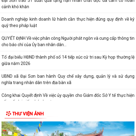
Đại Sơn trao 51 suất quà tặng nạn nhân chất độc da cam có hoàn
cảnh khó khăn
Doanh nghiệp kinh doanh lữ hành cần thực hiện đúng quy định về ký
quỹ theo pháp luật
QUYẾT ĐỊNH Về việc phân công Người phát ngôn và cung cấp thông tin
cho báo chí của Ủy ban nhân dân...
Tổ đại biểu HĐND thành phố số 14 tiếp xúc cử tri sau Kỳ họp thường lệ
giữa năm 2026
UBND xã Đại Sơn ban hành Quy chế xây dựng, quản lý và sử dụng
nghĩa trang nhân dân trên địa bàn xã
Công khai Quyết định Về việc ủy quyền cho Giám đốc Sở Y tế thực hiện
cấp, cấp lại giấy phép hoạt...
THƯ VIỆN ẢNH