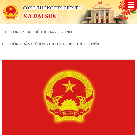
CỔNG THÔNG TIN ĐIỆN TỬ
XÃ ĐẠI SƠN
CÔNG KHAI THỦ TỤC HÀNH CHÍNH
HƯỚNG DẪN SỬ DỤNG DỊCH VỤ CÔNG TRỰC TUYẾN