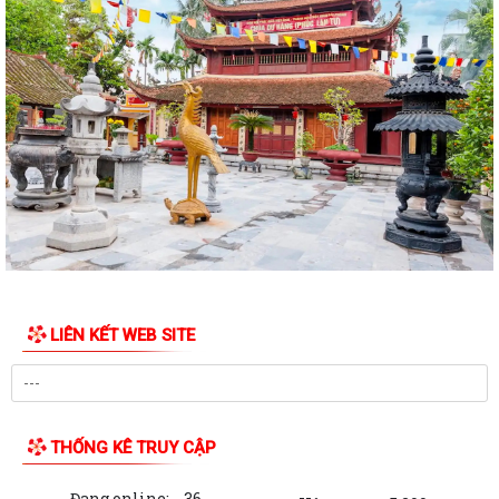
LIÊN KẾT WEB SITE
THỐNG KÊ TRUY CẬP
Đang online:
36