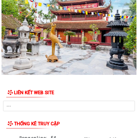
LIÊN KẾT WEB SITE
THỐNG KÊ TRUY CẬP
Đang online:
54