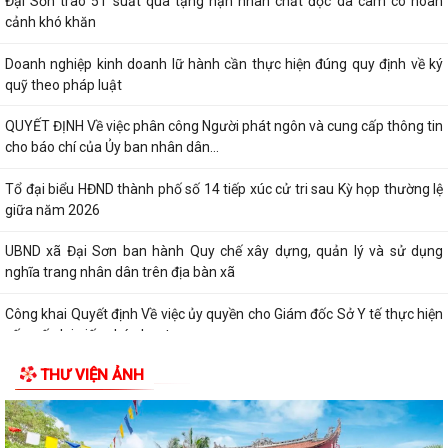
Đại Sơn trao 51 suất quà tặng nạn nhân chất độc da cam có hoàn
cảnh khó khăn
Doanh nghiệp kinh doanh lữ hành cần thực hiện đúng quy định về ký
quỹ theo pháp luật
QUYẾT ĐỊNH Về việc phân công Người phát ngôn và cung cấp thông tin
cho báo chí của Ủy ban nhân dân...
Tổ đại biểu HĐND thành phố số 14 tiếp xúc cử tri sau Kỳ họp thường lệ
giữa năm 2026
UBND xã Đại Sơn ban hành Quy chế xây dựng, quản lý và sử dụng
nghĩa trang nhân dân trên địa bàn xã
Công khai Quyết định Về việc ủy quyền cho Giám đốc Sở Y tế thực hiện
cấp, cấp lại giấy phép hoạt...
THƯ VIỆN ẢNH