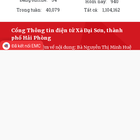
Hôm nay:
940
Trong tuần:
40,079
Tất cả:
1,104,162
Cổng Thông tin điện tử Xã Đại Sơn, thành
phố Hải Phòng
Đã kết nối EMC
Chịu trách nhiệm về nội dung: Bà Nguyễn Thị Minh Huệ
- Phó Chủ tịch Uỷ ban nhân dân Xã Đại Sơn
Địa chỉ: Xã Đại Sơn, thành phố Hải Phòng
Điện thoại: Đang cập nhật
Zalo OA:
https://zalo.me/daisonhaiphong
Fanpage: ĐẠI SƠN NGÀY
MỚI
https://www.facebook.com/profile.php?
id=61578003783909
Email: xadaison@haiphong.gov.vn