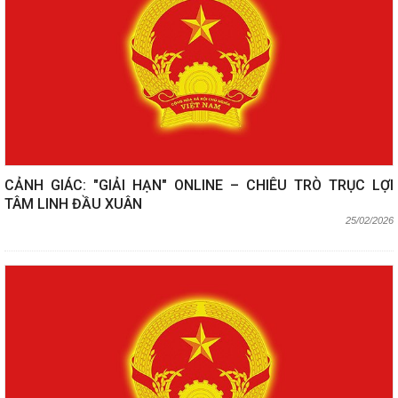
CẢNH GIÁC: "GIẢI HẠN" ONLINE – CHIÊU TRÒ TRỤC LỢI
TÂM LINH ĐẦU XUÂN
25/02/2026