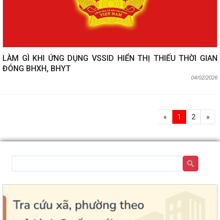
LÀM GÌ KHI ỨNG DỤNG VSSID HIỂN THỊ THIẾU THỜI GIAN
ĐÓNG BHXH, BHYT
04/02/2026
«
1
2
»