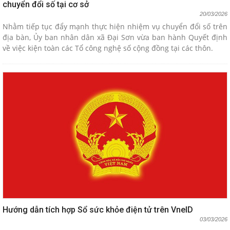
chuyển đổi số tại cơ sở
20/03/2026
Nhằm tiếp tục đẩy mạnh thực hiện nhiệm vụ chuyển đổi số trên
địa bàn, Ủy ban nhân dân xã Đại Sơn vừa ban hành Quyết định
về việc kiện toàn các Tổ công nghệ số cộng đồng tại các thôn.
Hướng dẫn tích hợp Sổ sức khỏe điện tử trên VneID
03/03/2026