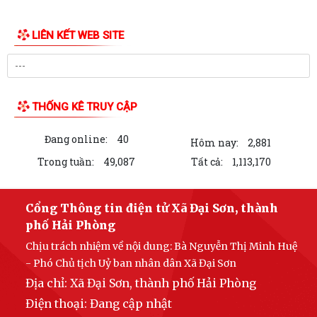
LIÊN KẾT WEB SITE
THỐNG KÊ TRUY CẬP