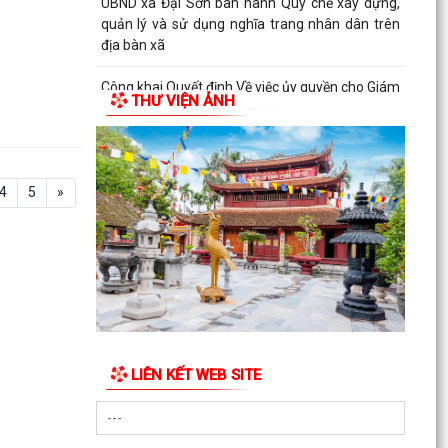
UBND xã Đại Sơn ban hành Quy chế xây dựng,
quản lý và sử dụng nghĩa trang nhân dân trên
địa bàn xã
Công khai Quyết định Về việc ủy quyền cho Giám
THƯ VIỆN ẢNH
đốc Sở Y tế thực hiện cấp, cấp lại giấy phép
hoạt...
4
5
»
LIÊN KẾT WEB SITE