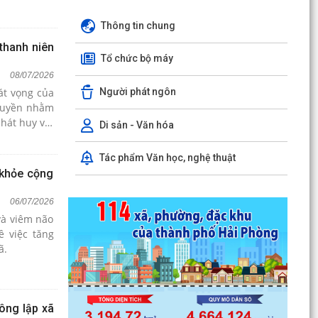
Thông tin chung
thanh niên
Tổ chức bộ máy
08/07/2026
Người phát ngôn
át vọng của
truyền nhằm
hát huy vai
Di sản - Văn hóa
g ngày càng
Tác phẩm Văn học, nghệ thuật
 khỏe cộng
06/07/2026
và viêm não
 việc tăng
ã.
ông lập xã