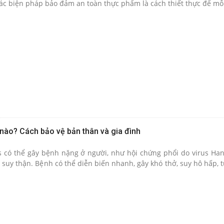
các biện pháp bảo đảm an toàn thực phẩm là cách thiết thực để mỗ
và gia đình.
 nào? Cách bảo vệ bản thân và gia đình
s có thể gây bệnh nặng ở người, như hội chứng phổi do virus Han
suy thận. Bệnh có thể diễn biến nhanh, gây khó thở, suy hô hấp, t