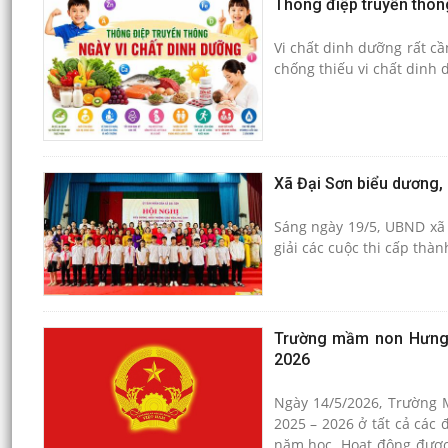
Thông điệp truyền thôn
Vi chất dinh dưỡng rất cầ
chống thiếu vi chất dinh 
Xã Đại Sơn biểu dương, 
Sáng ngày 19/5, UBND xã 
giải các cuộc thi cấp thà
Trường mầm non Hưng Đ
2026
Ngày 14/5/2026, Trường 
2025 – 2026 ở tất cả các
năm học. Hoạt động được