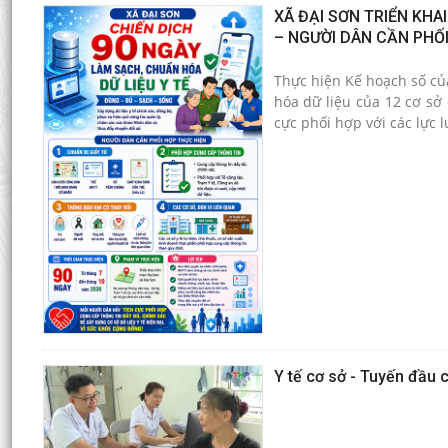
XÃ ĐẠI SƠN TRIỂN KHA
– NGƯỜI DÂN CẦN PHỐ
Thực hiện Kế hoạch số của UBND xã Đại Sơn về triển khai Chiến dịch 90 ngày làm sạch, làm giàu, chuẩn
hóa dữ liệu của 12 cơ sở
cực phối hợp với các lực 
Y tế cơ sở - Tuyến đầu