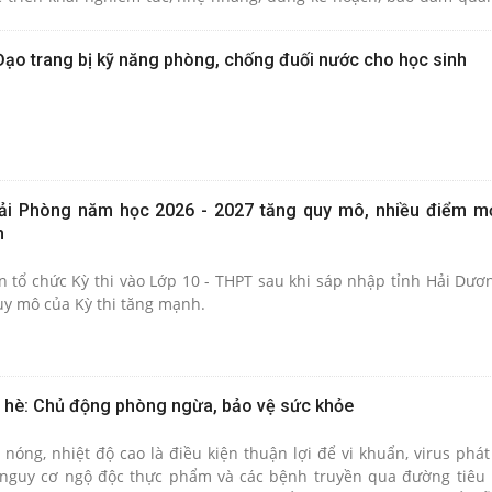
 tạo tâm lý thoải mái để trẻ tự tin thể hiện kiến thức, kỹ năng và 
ạo trang bị kỹ năng phòng, chống đuối nước cho học sinh
 Hải Phòng năm học 2026 - 2027 tăng quy mô, nhiều điểm m
h
 tổ chức Kỳ thi vào Lớp 10 - THPT sau khi sáp nhập tỉnh Hải Dươ
uy mô của Kỳ thi tăng mạnh.
 hè: Chủ động phòng ngừa, bảo vệ sức khỏe
 nóng, nhiệt độ cao là điều kiện thuận lợi để vi khuẩn, virus phát
nguy cơ ngộ độc thực phẩm và các bệnh truyền qua đường tiêu h