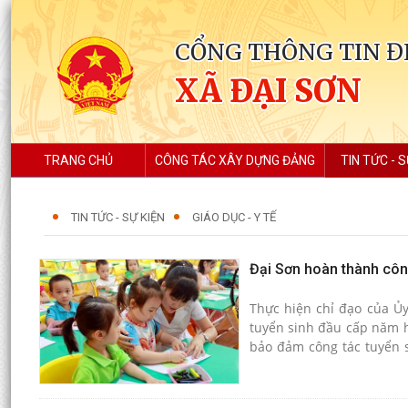
CỔNG THÔNG TIN Đ
XÃ ĐẠI SƠN
TRANG CHỦ
CÔNG TÁC XÂY DỰNG ĐẢNG
TIN TỨC - S
TIN TỨC - SỰ KIỆN
GIÁO DỤC - Y TẾ
Đại Sơn hoàn thành côn
Thực hiện chỉ đạo của Ủ
tuyển sinh đầu cấp năm h
bảo đảm công tác tuyển s
nhất cho phụ huynh, học 