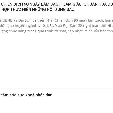
I CHIẾN DỊCH 90 NGÀY LÀM SẠCH, LÀM GIÀU, CHUẨN HÓA DỮ 
I HỢP THỰC HIỆN NHỮNG NỘI DUNG SAU
 dữ liệu chuyên ngành y tế, UBND xã Đại Sơn đề nghị toàn thể Nh
lượng chức năng trong quá trình rà soát, cập nhật và chuẩn hóa thô
 chăm sóc sức khoẻ nhân dân