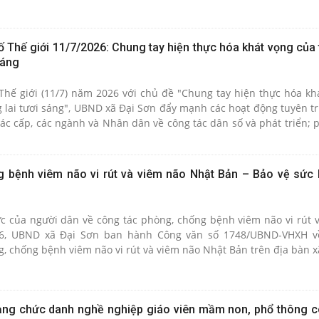
Thế giới 11/7/2026: Chung tay hiện thực hóa khát vọng của 
sáng
ế giới (11/7) năm 2026 với chủ đề "Chung tay hiện thực hóa kh
 lai tươi sáng", UBND xã Đại Sơn đẩy mạnh các hoạt động tuyên 
c cấp, các ngành và Nhân dân về công tác dân số và phát triển; p
g xây dựng gia đình hạnh phúc, cộng đồng văn minh và quê hươn
 bệnh viêm não vi rút và viêm não Nhật Bản – Bảo vệ sức
 của người dân về công tác phòng, chống bệnh viêm não vi rút 
26, UBND xã Đại Sơn ban hành Công văn số 1748/UBND-VHXH về
, chống bệnh viêm não vi rút và viêm não Nhật Bản trên địa bàn x
ng chức danh nghề nghiệp giáo viên mầm non, phổ thông c