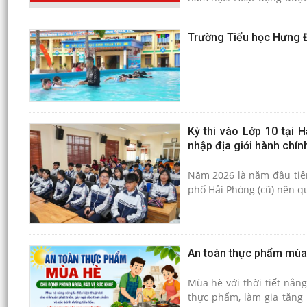
dục lấy trẻ làm trung tâm,
bản thân.
Trường Tiểu học Hưng Đ
Kỳ thi vào Lớp 10 tại
nhập địa giới hành chín
Năm 2026 là năm đầu tiên
phố Hải Phòng (cũ) nên q
An toàn thực phẩm mùa
Mùa hè với thời tiết nắng
thực phẩm, làm gia tăng 