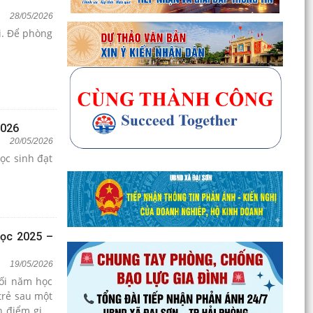
28/05/2026
ời. Để phòng
2026
20/05/2026
ọc sinh đạt
học 2025 –
19/05/2026
uối năm học
trẻ sau một
n điểm giáo