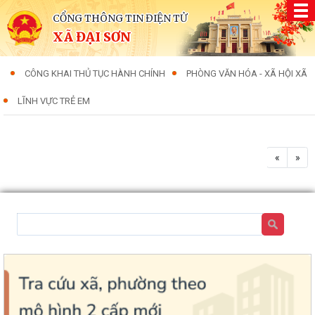
CỔNG THÔNG TIN ĐIỆN TỬ
XÃ ĐẠI SƠN
CÔNG KHAI THỦ TỤC HÀNH CHÍNH
PHÒNG VĂN HÓA - XÃ HỘI XÃ
LĨNH VỰC TRẺ EM
«
»