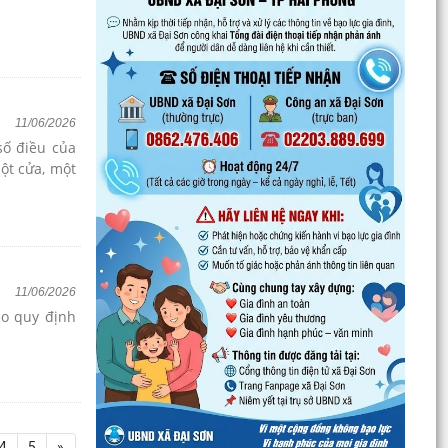
11/06/2026
số điều của
ột cửa, một
11/06/2026
eo quy định
4
5
»