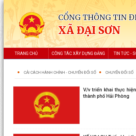
CỔNG THÔNG TIN Đ
XÃ ĐẠI SƠN
TRANG CHỦ
CÔNG TÁC XÂY DỰNG ĐẢNG
TIN TỨC - S
CẢI CÁCH HÀNH CHÍNH - CHUYỂN ĐỔI SỐ
CHUYỂN ĐỔI SỐ
V/v triển khai thực hi
thành phố Hải Phòng