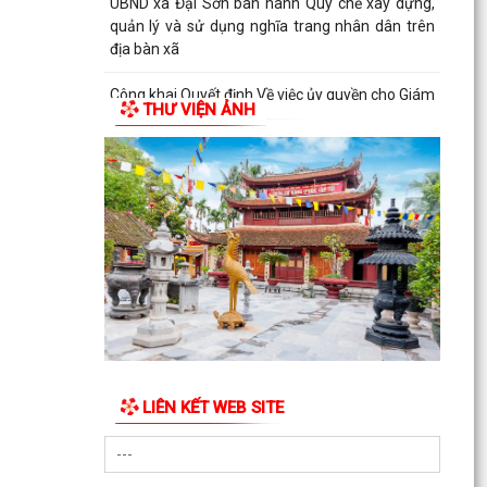
UBND xã Đại Sơn ban hành Quy chế xây dựng,
quản lý và sử dụng nghĩa trang nhân dân trên
địa bàn xã
Công khai Quyết định Về việc ủy quyền cho Giám
THƯ VIỆN ẢNH
đốc Sở Y tế thực hiện cấp, cấp lại giấy phép
hoạt...
LIÊN KẾT WEB SITE