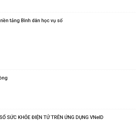
 nền tảng Bình dân học vụ số
òng
SỔ SỨC KHỎE ĐIỆN TỬ TRÊN ỨNG DỤNG VNeID