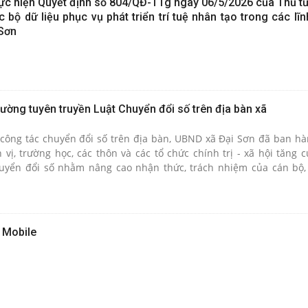
ực hiện Quyết định số 804/QĐ-TTg ngày 06/5/2026 của Thủ t
ộ dữ liệu phục vụ phát triển trí tuệ nhân tạo trong các lĩn
 Sơn
ường tuyên truyền Luật Chuyển đổi số trên địa bàn xã
công tác chuyển đổi số trên địa bàn, UBND xã Đại Sơn đã ban h
vị, trường học, các thôn và các tổ chức chính trị - xã hội tăng 
huyển đổi số nhằm nâng cao nhận thức, trách nhiệm của cán bộ,
g và Nhân dân trong việc chấp hành pháp luật, tích cực tham gi
 Mobile