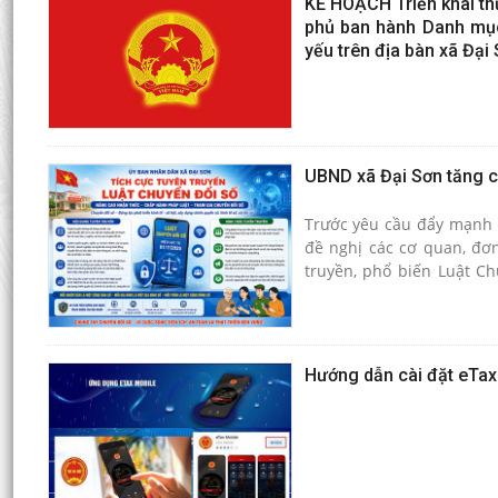
KẾ HOẠCH Triển khai th
phủ ban hành Danh mục b
yếu trên địa bàn xã Đại
UBND xã Đại Sơn tăng c
Trước yêu cầu đẩy mạnh 
đề nghị các cơ quan, đơn 
truyền, phổ biến Luật C
viên chức, người lao độn
chuyển đổi số.
Hướng dẫn cài đặt eTax