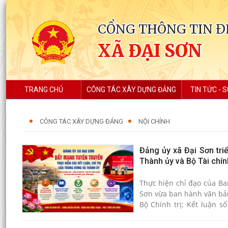
CỔNG THÔNG TIN Đ
XÃ ĐẠI SƠN
TRANG CHỦ
CÔNG TÁC XÂY DỰNG ĐẢNG
TIN TỨC - S
CÔNG TÁC XÂY DỰNG ĐẢNG
NỘI CHÍNH
Đảng ủy xã Đại Sơn triể
Thành ủy và Bộ Tài chín
Thực hiện chỉ đạo của Ba
Sơn vừa ban hành văn bản 
Bộ Chính trị; Kết luận s
đồng thời tuyên truyền th
cá nhân kinh doanh.