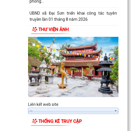
phòng...
UBND xã Đại Sơn triển khai công tác tuyên
truyền lần 01 tháng 8 năm 2026
THƯ VIỆN ẢNH
Đình chỉ lưu hành, thu hồi và tiêu hủy mỹ phẩm
vi phạm
Liên kết web site
THỐNG KÊ TRUY CẬP