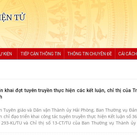
IỆN TỬ
Ự KIỆN
TIẾP CẬN THÔNG TIN
THÔNG TIN CHUYÊN ĐỀ
CẢI CÁCH
n khai đợt tuyên truyền thực hiện các kết luận, chỉ thị của 
h
n Tuyên giáo và Dân vận Thành ủy Hải Phòng, Ban Thường vụ Đản
chỉ đạo triển khai công tác tuyên truyền thực hiện Kết luận số 3
ố 293-KL/TU và Chỉ thị số 13-CT/TU của Ban Thường vụ Thành ủy
ực hiện Công văn số 7843/BTC-CT của Bộ Tài chính về quản lý thuế 