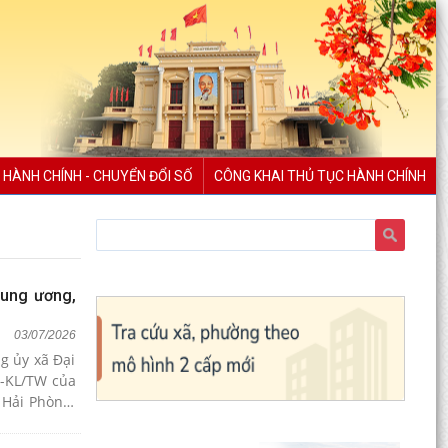
 HÀNH CHÍNH - CHUYỂN ĐỔI SỐ
CÔNG KHAI THỦ TỤC HÀNH CHÍNH
Trung ương,
03/07/2026
g ủy xã Đại
6-KL/TW của
 Hải Phòng;
đối với hộ,