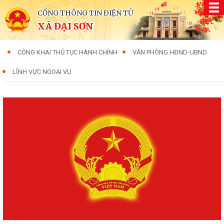
CỔNG THÔNG TIN ĐIỆN TỬ
XÃ ĐẠI SƠN
CÔNG KHAI THỦ TỤC HÀNH CHÍNH
VĂN PHÒNG HĐND-UBND
LĨNH VỰC NGOẠI VỤ