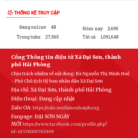
LIÊN KẾT WEB SITE
THỐNG KÊ TRUY CẬP
Đang online:
48
Hôm nay:
2,695
Trong tuần:
27,565
Tất cả:
1,091,648