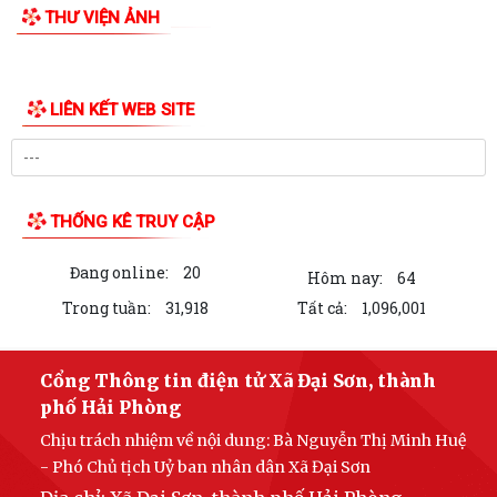
THƯ VIỆN ẢNH
LIÊN KẾT WEB SITE