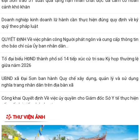
Đại Sơn trao 51 suất quà tặng nạn nhân chất độc da cam có hoàn
cảnh khó khăn
Doanh nghiệp kinh doanh lữ hành cần thực hiện đúng quy định về ký
quỹ theo pháp luật
QUYẾT ĐỊNH Về việc phân công Người phát ngôn và cung cấp thông tin
cho báo chí của Ủy ban nhân dân...
Tổ đại biểu HĐND thành phố số 14 tiếp xúc cử tri sau Kỳ họp thường lệ
giữa năm 2026
UBND xã Đại Sơn ban hành Quy chế xây dựng, quản lý và sử dụng
nghĩa trang nhân dân trên địa bàn xã
Công khai Quyết định Về việc ủy quyền cho Giám đốc Sở Y tế thực hiện
cấp, cấp lại giấy phép hoạt...
THƯ VIỆN ẢNH