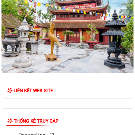
LIÊN KẾT WEB SITE
THỐNG KÊ TRUY CẬP
Đang online:
12