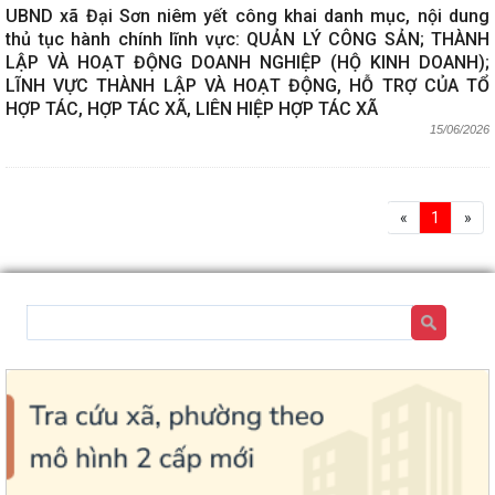
UBND xã Đại Sơn niêm yết công khai danh mục, nội dung
thủ tục hành chính lĩnh vực: QUẢN LÝ CÔNG SẢN; THÀNH
LẬP VÀ HOẠT ĐỘNG DOANH NGHIỆP (HỘ KINH DOANH);
LĨNH VỰC THÀNH LẬP VÀ HOẠT ĐỘNG, HỖ TRỢ CỦA TỔ
HỢP TÁC, HỢP TÁC XÃ, LIÊN HIỆP HỢP TÁC XÃ
15/06/2026
«
1
»