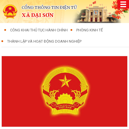
CỔNG THÔNG TIN ĐIỆN TỬ
XÃ ĐẠI SƠN
CÔNG KHAI THỦ TỤC HÀNH CHÍNH
PHÒNG KINH TẾ
THÀNH LẬP VÀ HOẠT ĐỘNG DOANH NGHIỆP