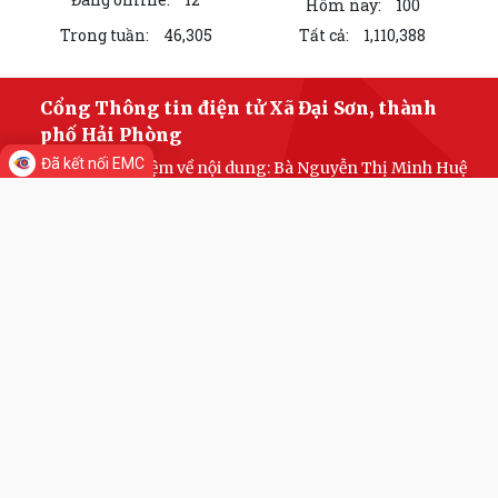
Hôm nay:
100
Trong tuần:
46,305
Tất cả:
1,110,388
Cổng Thông tin điện tử Xã Đại Sơn, thành
phố Hải Phòng
Đã kết nối EMC
Chịu trách nhiệm về nội dung: Bà Nguyễn Thị Minh Huệ
- Phó Chủ tịch Uỷ ban nhân dân Xã Đại Sơn
Địa chỉ: Xã Đại Sơn, thành phố Hải Phòng
Điện thoại: Đang cập nhật
Zalo OA:
https://zalo.me/daisonhaiphong
Fanpage: ĐẠI SƠN NGÀY
MỚI
https://www.facebook.com/profile.php?
id=61578003783909
Email: xadaison@haiphong.gov.vn