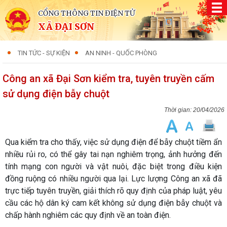
CỔNG THÔNG TIN ĐIỆN TỬ
XÃ ĐẠI SƠN
TIN TỨC - SỰ KIỆN
AN NINH - QUỐC PHÒNG
Công an xã Đại Sơn kiểm tra, tuyên truyền cấm
sử dụng điện bẫy chuột
20/04/2026
Qua kiểm tra cho thấy, việc sử dụng điện để bẫy chuột tiềm ẩn
nhiều rủi ro, có thể gây tai nạn nghiêm trọng, ảnh hưởng đến
tính mạng con người và vật nuôi, đặc biệt trong điều kiện
đồng ruộng có nhiều người qua lại. Lực lượng Công an xã đã
trực tiếp tuyên truyền, giải thích rõ quy định của pháp luật, yêu
cầu các hộ dân ký cam kết không sử dụng điện bẫy chuột và
chấp hành nghiêm các quy định về an toàn điện.