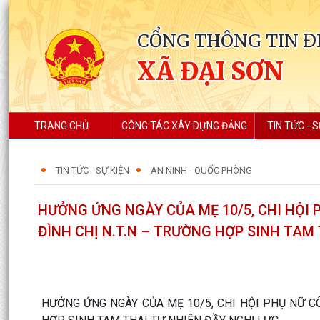
CỔNG THÔNG TIN Đ
XÃ ĐẠI SƠN
TRANG CHỦ
CÔNG TÁC XÂY DỰNG ĐẢNG
TIN TỨC - S
TIN TỨC - SỰ KIỆN
AN NINH - QUỐC PHÒNG
HƯỞNG ỨNG NGÀY CỦA MẸ 10/5, CHI HỘI 
ĐÌNH CHỊ N.T.N – TRƯỜNG HỢP SINH TAM
HƯỞNG ỨNG NGÀY CỦA MẸ 10/5, CHI HỘI PHỤ NỮ CÔ