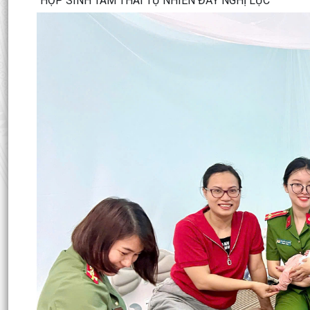
HỢP SINH TAM THAI TỰ NHIÊN ĐẦY NGHỊ LỰC