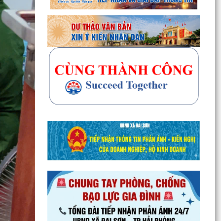
Xã Đại Sơn triển khai thực hiện Nghị quyết số
66.18/2026/NQ-CP của Chính phủ về công tác
phòng...
UBND xã Đại Sơn triển khai công tác tuyên
truyền lần 01 tháng 8 năm 2026