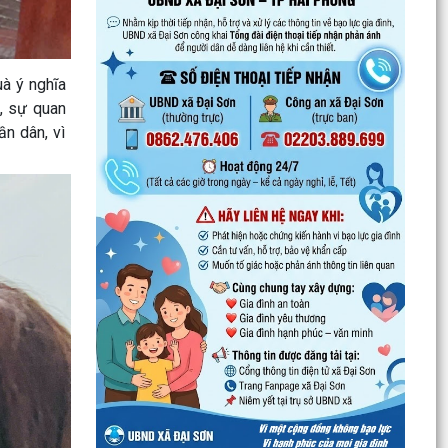
Đình chỉ lưu hành, thu hồi và tiêu hủy mỹ phẩm
vi phạm
uà ý nghĩa
Đại Sơn hoàn thành công tác tuyển sinh đầu
cấp năm học 2026–2027 (đợt 1)
i, sự quan
ần dân, vì
UBND xã Đại Sơn quán triệt, triển khai Quy chế
nội bộ về phát ngôn và cung cấp thông tin cho
báo chí
XÃ ĐẠI SƠN TRIỂN KHAI CHIẾN DỊCH 90 NGÀY
LÀM SẠCH, LÀM GIÀU, CHUẨN HÓA DỮ LIỆU Y
TẾ – NGƯỜI DÂN CẦN...
Đại Sơn tổ chức lấy mẫu hài cốt liệt sĩ chưa xác
định danh tính để giám định ADN
QUYẾT ĐỊNH Về việc ban hành Quy chế nội bộ về
phát ngôn và cung cấp thông tin cho báo chí
của Ủy...