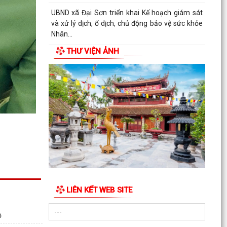
UBND xã Đại Sơn triển khai Kế hoạch giám sát
và xử lý dịch, ổ dịch, chủ động bảo vệ sức khỏe
Nhân...
THƯ VIỆN ẢNH
UBND xã Đại Sơn triển khai kế hoạch bảo đảm
an toàn thực phẩm, phòng chống ngộ độc thực
phẩm trong...
Tăng cường công tác truyền thông phòng,
chống bệnh dại năm 2026
THÔNG BÁO Về việc tuyển chọn thực tập sinh
nữ đi thực tập kỹ thuật tại Nhật Bản đợt II năm
2026
Tăng cường phát hiện bệnh lao gắn với khám
sức khỏe định kỳ cho người dân trên địa bàn xã
LIÊN KẾT WEB SITE
Tuyên truyền Kế hoạch, Thể lệ cuộc thi “Sáng
tác ca khúc và biểu trưng (Logo) về phường
ộ
Mường Thanh”