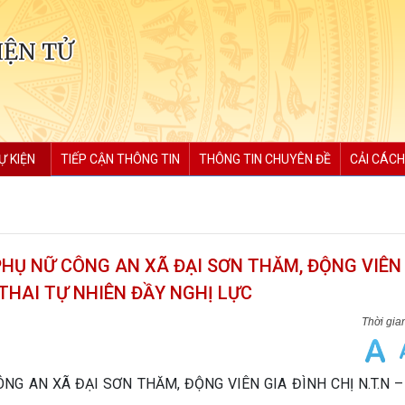
IỆN TỬ
Ự KIỆN
TIẾP CẬN THÔNG TIN
THÔNG TIN CHUYÊN ĐỀ
CẢI CÁCH
PHỤ NỮ CÔNG AN XÃ ĐẠI SƠN THĂM, ĐỘNG VIÊN
 THAI TỰ NHIÊN ĐẦY NGHỊ LỰC
NG AN XÃ ĐẠI SƠN THĂM, ĐỘNG VIÊN GIA ĐÌNH CHỊ N.T.N 