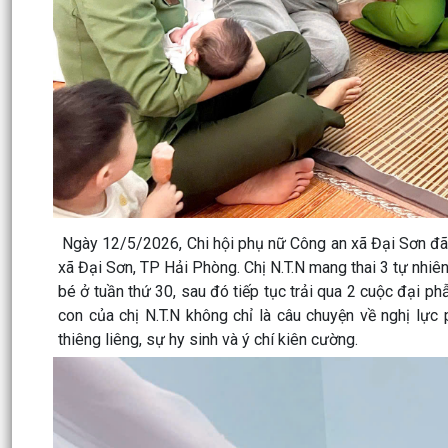
Ngày 12/5/2026, Chi hội phụ nữ Công an xã Đại Sơn đã t
xã Đại Sơn, TP Hải Phòng. Chị N.T.N mang thai 3 tự nhiên
bé ở tuần thứ 30, sau đó tiếp tục trải qua 2 cuộc đại p
con của chị N.T.N không chỉ là câu chuyện về nghị lự
thiêng liêng, sự hy sinh và ý chí kiên cường.