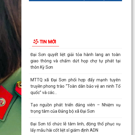
THÔNG BÁO Niêm yết công khai danh mục thủ
tục hành chính ban hành mới, bị bãi bỏ lĩnh vực
hội...
Hướng dẫn cài đặt, sử dụng ứng dụng chăm sóc
khách hàng (App EVN CSKH) trên địa bàn xã Đại
TIN MỚI
Sơn
Đại Sơn quyết liệt giải tỏa hành lang an toàn
giao thông và chấm dứt họp chợ tự phát tại
thôn Kỳ Sơn
MTTQ xã Đại Sơn phối hợp đẩy mạnh tuyên
truyền phong trào “Toàn dân bảo vệ an ninh Tổ
quốc” và các...
Tạo nguồn phát triển đảng viên – Nhiệm vụ
trọng tâm của Đảng bộ xã Đại Sơn
Đại Sơn tổ chức lễ tâm linh, động thổ phục vụ
lấy mẫu hài cốt liệt sĩ giám định ADN