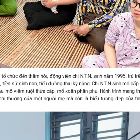
ổ chức đến thăm hỏi, động viên chị N.T.N, sinh năm 1995, trú tr
, tiền sử sinh non, tiểu đường thai kỳ nặng. Chị N.T.N sinh mổ cấ
hẫu: mổ viêm ruột thừa cấp, mổ xoắn phần phụ. Hành trình mang th
c phi thường của một người mẹ mà còn là biểu tượng đẹp của tì