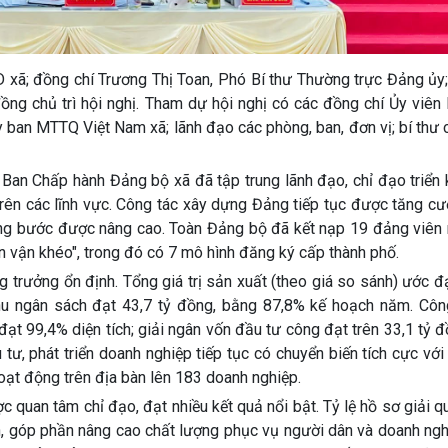
D xã; đồng chí Trương Thị Toan, Phó Bí thư Thường trực Đảng ủy
ng chủ trì hội nghị. Tham dự hội nghị có các đồng chí Ủy viên
ban MTTQ Việt Nam xã; lãnh đạo các phòng, ban, đơn vị; bí thư 
 Ban Chấp hành Đảng bộ xã đã tập trung lãnh đạo, chỉ đạo triển
 trên các lĩnh vực. Công tác xây dựng Đảng tiếp tục được tăng c
ừng bước được nâng cao. Toàn Đảng bộ đã kết nạp 19 đảng viên 
ân vận khéo", trong đó có 7 mô hình đăng ký cấp thành phố.
tăng trưởng ổn định. Tổng giá trị sản xuất (theo giá so sánh) ước đ
hu ngân sách đạt 43,7 tỷ đồng, bằng 87,8% kế hoạch năm. Công
t 99,4% diện tích; giải ngân vốn đầu tư công đạt trên 33,1 tỷ 
tư, phát triển doanh nghiệp tiếp tục có chuyển biến tích cực vớ
oạt động trên địa bàn lên 183 doanh nghiệp.
c quan tâm chỉ đạo, đạt nhiều kết quả nổi bật. Tỷ lệ hồ sơ giải q
, góp phần nâng cao chất lượng phục vụ người dân và doanh ngh