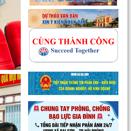
Tổ đại biểu HĐND thành phố số 14 tiếp xúc cử tri
sau Kỳ họp thường lệ giữa năm 2026
UBND xã Đại Sơn ban hành Quy chế xây dựng,
quản lý và sử dụng nghĩa trang nhân dân trên