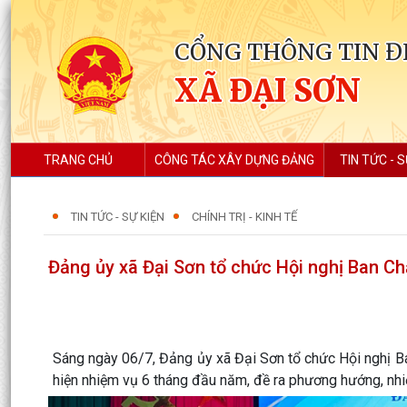
CỔNG THÔNG TIN Đ
XÃ ĐẠI SƠN
TRANG CHỦ
CÔNG TÁC XÂY DỰNG ĐẢNG
TIN TỨC - S
TIN TỨC - SỰ KIỆN
CHÍNH TRỊ - KINH TẾ
Đảng ủy xã Đại Sơn tổ chức Hội nghị Ban Ch
Sáng ngày 06/7, Đảng ủy xã Đại Sơn tổ chức Hội nghị B
hiện nhiệm vụ 6 tháng đầu năm, đề ra phương hướng, nh