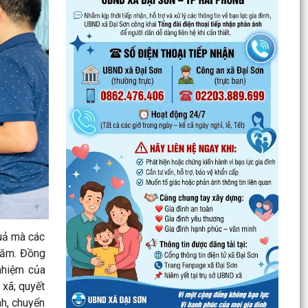
địa bàn xã
Xã Đại Sơn triển khai thực hiện Nghị quyết số
66.18/2026/NQ-CP của Chính phủ về công tác
phòng...
UBND xã Đại Sơn triển khai công tác tuyên
truyền lần 01 tháng 8 năm 2026
Đình chỉ lưu hành, thu hồi và tiêu hủy mỹ phẩm
vi phạm
Đại Sơn hoàn thành công tác tuyển sinh đầu
cấp năm học 2026–2027 (đợt 1)
UBND xã Đại Sơn quán triệt, triển khai Quy chế
nội bộ về phát ngôn và cung cấp thông tin cho
quả mà các
báo chí
 năm. Đồng
 nhiệm của
XÃ ĐẠI SƠN TRIỂN KHAI CHIẾN DỊCH 90 NGÀY
 xã; quyết
LÀM SẠCH, LÀM GIÀU, CHUẨN HÓA DỮ LIỆU Y
nh, chuyển
TẾ – NGƯỜI DÂN CẦN...