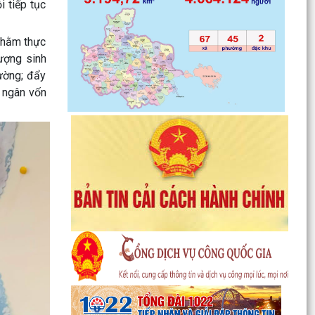
i tiếp tục
 nhằm thực
lượng sinh
ường; đẩy
i ngân vốn