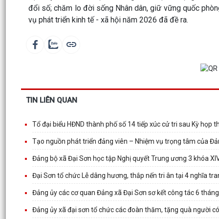
đổi số; chăm lo đời sống Nhân dân, giữ vững quốc phòng
vụ phát triển kinh tế - xã hội năm 2026 đã đề ra.
TIN LIÊN QUAN
Tổ đại biểu HĐND thành phố số 14 tiếp xúc cử tri sau Kỳ họp 
Tạo nguồn phát triển đảng viên – Nhiệm vụ trọng tâm của Đả
Đảng bộ xã Đại Sơn học tập Nghị quyết Trung ương 3 khóa XI
Đại Sơn tổ chức Lễ dâng hương, thắp nến tri ân tại 4 nghĩa trang
Đảng ủy các cơ quan Đảng xã Đại Sơn sơ kết công tác 6 thán
Đảng ủy xã đại sơn tổ chức các đoàn thăm, tặng quà người c