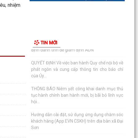
iêu, nhiệm
Đại Sơn tổ chức lấy mẫu hài cốt liệt sĩ chưa xác
định danh tính để giám định ADN
QUYẾT ĐỊNH Về việc ban hành Quy chế nội bộ về
phát ngôn và cung cấp thông tin cho báo chí
TIN MỚI
của Ủy...
THÔNG BÁO Niêm yết công khai danh mục thủ
tục hành chính ban hành mới, bị bãi bỏ lĩnh vực
hội...
Hướng dẫn cài đặt, sử dụng ứng dụng chăm sóc
khách hàng (App EVN CSKH) trên địa bàn xã Đại
Sơn
Đại Sơn quyết liệt giải tỏa hành lang an toàn
giao thông và chấm dứt họp chợ tự phát tại
thôn Kỳ Sơn
MTTQ xã Đại Sơn phối hợp đẩy mạnh tuyên