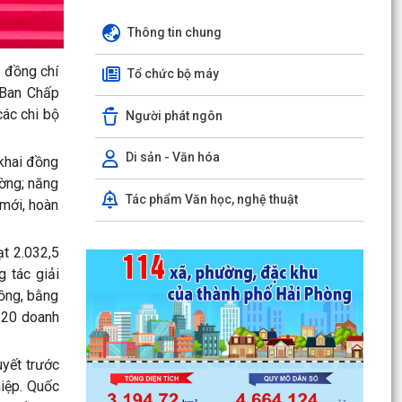
Thông tin chung
; đồng chí
Tổ chức bộ máy
 Ban Chấp
các chi bộ
Người phát ngôn
Di sản - Văn hóa
 khai đồng
ường; năng
Tác phẩm Văn học, nghệ thuật
mới, hoàn
ạt 2.032,5
 tác giải
đồng, bằng
i 20 doanh
uyết trước
iệp. Quốc