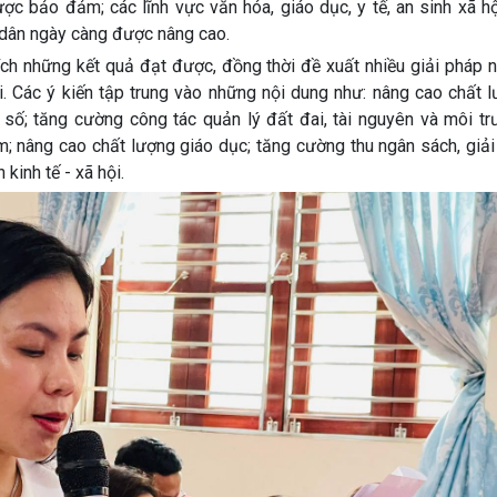
ợc bảo đảm; các lĩnh vực văn hóa, giáo dục, y tế, an sinh xã hộ
 dân ngày càng được nâng cao.
 tích những kết quả đạt được, đồng thời đề xuất nhiều giải pháp
ới. Các ý kiến tập trung vào những nội dung như: nâng cao chất 
 số; tăng cường công tác quản lý đất đai, tài nguyên và môi tr
m; nâng cao chất lượng giáo dục; tăng cường thu ngân sách, giả
kinh tế - xã hội.