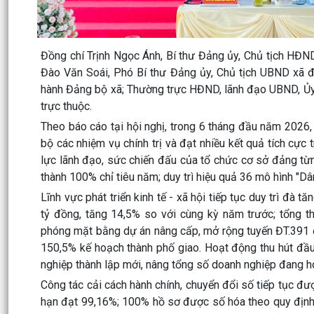
Đồng chí Trịnh Ngọc Ánh, Bí thư Đảng ủy, Chủ tịch HĐN
Đào Văn Soái, Phó Bí thư Đảng ủy, Chủ tịch UBND xã đồ
hành Đảng bộ xã; Thường trực HĐND, lãnh đạo UBND, Ủy 
trực thuộc.
Theo báo cáo tại hội nghị, trong 6 tháng đầu năm 2026,
bộ các nhiệm vụ chính trị và đạt nhiều kết quả tích cực
lực lãnh đạo, sức chiến đấu của tổ chức cơ sở đảng t
thành 100% chỉ tiêu năm; duy trì hiệu quả 36 mô hình "D
Lĩnh vực phát triển kinh tế - xã hội tiếp tục duy trì đà 
tỷ đồng, tăng 14,5% so với cùng kỳ năm trước; tổng t
phóng mặt bằng dự án nâng cấp, mở rộng tuyến ĐT.391 đạ
150,5% kế hoạch thành phố giao. Hoạt động thu hút đầu 
nghiệp thành lập mới, nâng tổng số doanh nghiệp đang h
Công tác cải cách hành chính, chuyển đổi số tiếp tục đượ
hạn đạt 99,16%; 100% hồ sơ được số hóa theo quy định