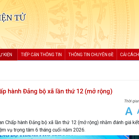
IỆN TỬ
Ự KIỆN
TIẾP CẬN THÔNG TIN
THÔNG TIN CHUYÊN ĐỀ
CẢI CÁCH
ấp hành Đảng bộ xã lần thứ 12 (mở rộng)
an Chấp hành Đảng bộ xã lần thứ 12 (mở rộng) nhằm đánh giá kết
iệm vụ trọng tâm 6 tháng cuối năm 2026.