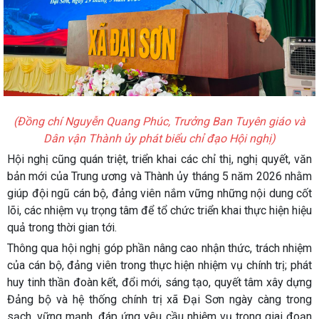
(Đồng chí Nguyễn Quang Phúc, Trưởng Ban Tuyên giáo và
Dân vận Thành ủy phát biểu chỉ đạo Hội nghị)
Hội nghị cũng quán triệt, triển khai các chỉ thị, nghị quyết, văn
bản mới của Trung ương và Thành ủy tháng 5 năm 2026 nhằm
giúp đội ngũ cán bộ, đảng viên nắm vững những nội dung cốt
lõi, các nhiệm vụ trọng tâm để tổ chức triển khai thực hiện hiệu
quả trong thời gian tới.
Thông qua hội nghị góp phần nâng cao nhận thức, trách nhiệm
của cán bộ, đảng viên trong thực hiện nhiệm vụ chính trị; phát
huy tinh thần đoàn kết, đổi mới, sáng tạo, quyết tâm xây dựng
Đảng bộ và hệ thống chính trị xã Đại Sơn ngày càng trong
sạch, vững mạnh, đáp ứng yêu cầu nhiệm vụ trong giai đoạn