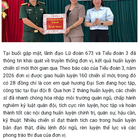
Tại buổi gặp mặt, lãnh đạo Lữ đoàn 673 và Tiểu đoàn 3 đã
thông tin khái quát về truyền thống đơn vị, kết quả huấn luyện
chiến sĩ mới thời gian qua. Theo báo cáo của Tiểu đoàn 3, năm
2026 đơn vị được giao huấn luyện 160 chiến sĩ mới, trong đó
có 28 đồng chí là con em quê hương Đại Sơn đang học tập,
công tác tại Đại đội 8. Qua hơn 2 tháng huấn luyện, các chiến
sĩ đã nhanh chóng hòa nhập môi trường quân ngũ, chấp hành
nghiêm kỷ luật quân đội, tích cực rèn luyện, học tập và hoàn
thành tốt các nội dung huấn luyện chính trị, quân sự, hậu cần,
kỹ thuật. Nhiều chiến sĩ đạt thành tích cao trong huấn luyện
bắn đạn thật, điều lệnh đội ngũ, rèn luyện thể lực và các
phong trào thi đua của đơn vị.