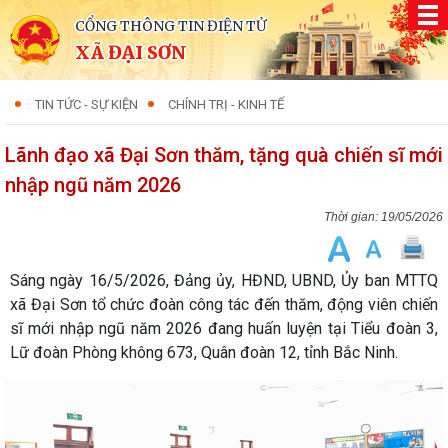
CỔNG THÔNG TIN ĐIỆN TỬ
XÃ ĐẠI SƠN
TIN TỨC - SỰ KIỆN
CHÍNH TRỊ - KINH TẾ
Lãnh đạo xã Đại Sơn thăm, tặng quà chiến sĩ mới
nhập ngũ năm 2026
19/05/2026
Sáng ngày 16/5/2026, Đảng ủy, HĐND, UBND, Ủy ban MTTQ
xã Đại Sơn tổ chức đoàn công tác đến thăm, động viên chiến
sĩ mới nhập ngũ năm 2026 đang huấn luyện tại Tiểu đoàn 3,
Lữ đoàn Phòng không 673, Quân đoàn 12, tỉnh Bắc Ninh.