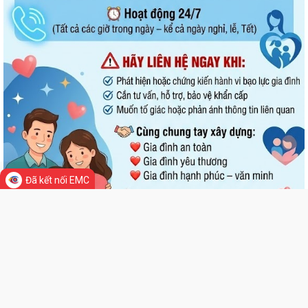
Tổ đại biểu HĐND thành phố số 14 tiếp xúc cử tri sau Kỳ họp thường lệ
giữa năm 2026
UBND xã Đại Sơn ban hành Quy chế xây dựng, quản lý và sử dụng
nghĩa trang nhân dân trên địa bàn xã
Xã Đại Sơn triển khai thực hiện Nghị quyết số 66.18/2026/NQ-CP của
Chính phủ về công tác phòng...
UBND xã Đại Sơn triển khai công tác tuyên truyền lần 01 tháng 8 năm
Đã kết nối EMC
2026
Đình chỉ lưu hành, thu hồi và tiêu hủy mỹ phẩm vi phạm
Đại Sơn hoàn thành công tác tuyển sinh đầu cấp năm học 2026–2027
(đợt 1)
UBND xã Đại Sơn quán triệt, triển khai Quy chế nội bộ về phát ngôn và
cung cấp thông tin cho báo chí