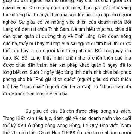
giúp đỡ dân nghèo. Bà mở đường, xây cầu đá cho người dân
quanh vùng. Có những năm mất mùa, thóc gạo đắt như vàng
bạc nhưng bà đã quyết bán gia sản lấy tiền trợ cấp cho người
nghèo. Sự giàu có và những việc thiện của doanh nhân Bổi
Lạng đã đến tai chúa Trịnh Sâm. Để tìm hiểu thực hư, chúa đã
dẫn quan quân đi đường thủy về Bình Lãng. Đến đoạn sông
quê bà, thấy bụi bay mù mịt, vua sai người đi tìm hiểu thì được
biết bụi bay là do người làm trong nhà bà Bổi Lạng xay giã
gạo. Bà Bổi Lạng thấy mình phận nhỏ ở chốn thôn quê mà
được chúa đến thăm bèn xin phép khao quân 3 ngày để tỏ
lòng biết ơn. Suốt 3 ngày tiệc tùng linh đình, nhà chúa bái phục
phong cho bà “Phú gia địch quốc" (người giàu có nhất thiên
hạ) hay “Thạc nhân" (người đàn bà vĩ đại). Từ “Thạc nhân" đã
được khắc trên lăng mộ của bà.
Sự giàu có của Bà còn được chép trong sử sách.
Trong Kiến văn tiểu lục, đánh giá về các doanh nhân vào cuối
thế kỷ XVII ở đồng bằng sông Hồng, Lê Quý Đôn viết: “Năm
thứ 20, niên hiệu Chính Hòa (1699) ở nước ta có những người