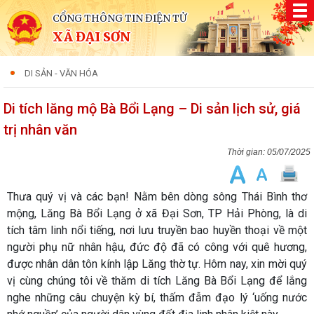
CỔNG THÔNG TIN ĐIỆN TỬ
XÃ ĐẠI SƠN
DI SẢN - VĂN HÓA
Di tích lăng mộ Bà Bổi Lạng – Di sản lịch sử, giá
trị nhân văn
05/07/2025
Thưa quý vị và các bạn! Nằm bên dòng sông Thái Bình thơ
mộng, Lăng Bà Bổi Lạng ở xã Đại Sơn, TP Hải Phòng, là di
tích tâm linh nổi tiếng, nơi lưu truyền bao huyền thoại về một
người phụ nữ nhân hậu, đức độ đã có công với quê hương,
được nhân dân tôn kính lập Lăng thờ tự. Hôm nay, xin mời quý
vị cùng chúng tôi về thăm di tích Lăng Bà Bổi Lạng để lắng
nghe những câu chuyện kỳ bí, thấm đẫm đạo lý ‘uống nước