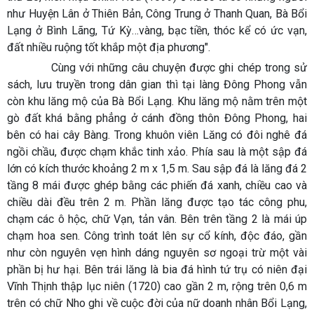
như Huyện Lân ở Thiên Bản, Công Trung ở Thanh Quan, Bà Bổi
Lạng ở Bình Lãng, Tứ Kỳ…vàng, bạc tiền, thóc kể có ức vạn,
đất nhiều ruộng tốt khắp một địa phương".
Cùng với những câu chuyện được ghi chép trong sử
sách, lưu truyền trong dân gian thì tại làng Đông Phong vẫn
còn khu lăng mộ của Bà Bổi Lạng. Khu lăng mộ nằm trên một
gò đất khá bằng phẳng ở cánh đồng thôn Đông Phong, hai
bên có hai cây Bàng. Trong khuôn viên Lăng có đôi nghê đá
ngồi chầu, được chạm khắc tinh xảo. Phía sau là một sập đá
lớn có kích thước khoảng 2 m x 1,5 m. Sau sập đá là lăng đá 2
tầng 8 mái được ghép bằng các phiến đá xanh, chiều cao và
chiều dài đều trên 2 m. Phần lăng được tạo tác công phu,
chạm các ô hộc, chữ Vạn, tản vân. Bên trên tầng 2 là mái úp
chạm hoa sen. Công trình toát lên sự cổ kính, độc đáo, gần
như còn nguyên vẹn hình dáng nguyên sơ ngoại trừ một vài
phần bị hư hại. Bên trái lăng là bia đá hình tứ trụ có niên đại
Vĩnh Thịnh thập lục niên (1720) cao gần 2 m, rộng trên 0,6 m
trên có chữ Nho ghi về cuộc đời của nữ doanh nhân Bổi Lạng,