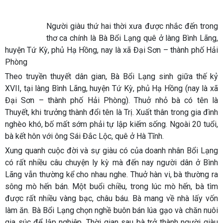
Người giàu thứ hai thời xưa được nhắc đến trong
thơ ca chính là
Bà Bổi Lạng
quê ở làng Bình Lãng,
huyện Tứ Kỳ, phủ Hạ Hồng, nay là xã Đại Sơn – thành phố Hải
Phòng
Theo truyền thuyết dân gian, Bà Bổi Lạng sinh giữa thế kỷ
XVII, tại làng Bình Lãng, huyện Tứ Kỳ, phủ Hạ Hồng (nay là xã
Đại Sơn – thành phố Hải Phòng). Thuở nhỏ bà có tên là
Thuyết, khi trưởng thành đổi tên là Trị. Xuất thân trong gia đình
nghèo khó, bố mất sớm phải tự lập kiếm sống. Ngoài 20 tuổi,
bà kết hôn với ông Sái Đắc Lộc, quê ở Hà Tĩnh.
Xung quanh cuộc đời và sự giàu có của doanh nhân Bổi Lạng
có rất nhiều câu chuyện ly kỳ mà đến nay người dân ở Bình
Lãng vẫn thường kể cho nhau nghe. Thuở hàn vi, bà thường ra
sông mò hến bán. Một buổi chiều, trong lúc mò hến, bà tìm
được rất nhiều vàng bạc, châu báu. Bà mang về nhà lấy vốn
làm ăn. Bà Bổi Lạng chọn nghề buôn bán lúa gạo và chăn nuôi
gia súc để lập nghiệp. Thời gian sau bà trở thành người giàu