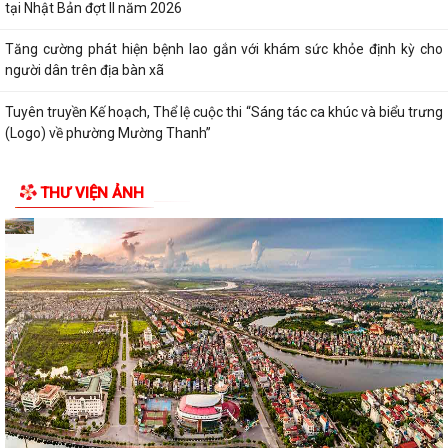
UBND xã Đại Sơn ban hành Kế hoạch thực hiện Chỉ thị số 04-CT/TW về
tăng cường sự lãnh đạo của Đảng...
KỶ NIỆM 96 NĂM NGÀY TRUYỀN THỐNG NGÀNH TUYÊN GIÁO CỦA
ĐẢNG (01/8/1930 – 01/8/2026)
Tuyên truyền Hội nghị công bố các Quyết định của Thủ tướng Chính
phủ về Khu kinh tế và khởi động...
THƯ VIỆN ẢNH
Đại Sơn quán triệt, tuyên truyền Kế hoạch của Ban Thường vụ Thành
ủy về xây dựng đội ngũ cán bộ...
THỦ TỤC HÀNH CHÍNH BAN HÀNH MỚI, ĐƯỢC SỬA ĐỔI, BỔ SUNG LĨNH
VỰC PHÁT THANH TRUYỀN HÌNH VÀ THÔNG...
Hưởng ứng Ngày Thế giới phòng, chống mua bán người và Ngày toàn
dân phòng, chống mua bán người...
Phòng Giao dịch NHCSXH Tứ Kỳ giải ngân khoản vay đầu tiên theo
Quyết định số 08/2026/QĐ-TTg
Màu áo xanh Khát Vọng Trẻ để lại nhiều dấu ấn tại xã Đại Sơn