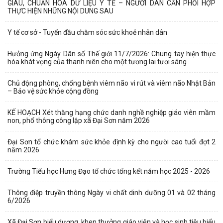
GIÀU, CHUẨN HÓA DỮ LIỆU Y TẾ – NGƯỜI DÂN CẦN PHỐI HỢP
THỰC HIỆN NHỮNG NỘI DUNG SAU
Y tế cơ sở - Tuyến đầu chăm sóc sức khoẻ nhân dân
Hưởng ứng Ngày Dân số Thế giới 11/7/2026: Chung tay hiện thực
hóa khát vọng của thanh niên cho một tương lai tươi sáng
Chủ động phòng, chống bệnh viêm não vi rút và viêm não Nhật Bản
– Bảo vệ sức khỏe cộng đồng
KẾ HOẠCH Xét thăng hạng chức danh nghề nghiệp giáo viên mầm
non, phổ thông công lập xã Đại Sơn năm 2026
Đại Sơn tổ chức khám sức khỏe định kỳ cho người cao tuổi đợt 2
năm 2026
Trường Tiểu học Hưng Đạo tổ chức tổng kết năm học 2025 - 2026
Thông điệp truyền thông Ngày vi chất dinh dưỡng 01 và 02 tháng
6/2026
Xã Đại Sơn biểu dương, khen thưởng giáo viên và học sinh tiêu biểu