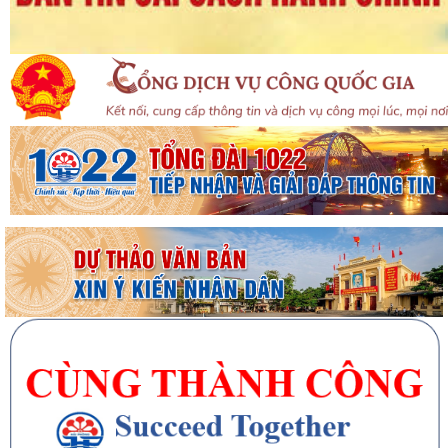
Đại Sơn trao 51 suất quà tặng nạn nhân chất độc da cam có hoàn
cảnh khó khăn
Doanh nghiệp kinh doanh lữ hành cần thực hiện đúng quy định về ký
quỹ theo pháp luật
QUYẾT ĐỊNH Về việc phân công Người phát ngôn và cung cấp thông tin
cho báo chí của Ủy ban nhân dân...
Tổ đại biểu HĐND thành phố số 14 tiếp xúc cử tri sau Kỳ họp thường lệ
giữa năm 2026
UBND xã Đại Sơn ban hành Quy chế xây dựng, quản lý và sử dụng
nghĩa trang nhân dân trên địa bàn xã
Công khai Quyết định Về việc ủy quyền cho Giám đốc Sở Y tế thực hiện
cấp, cấp lại giấy phép hoạt...