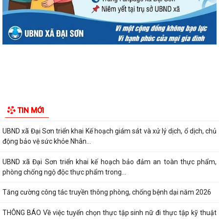
UBND xã Đại Sơn triển khai kế hoạch bảo đảm an toàn thực phẩm,
phòng chống ngộ độc thực phẩm trong...
Tăng cường công tác truyền thông phòng, chống bệnh dại năm 2026
THÔNG BÁO Về việc tuyển chọn thực tập sinh nữ đi thực tập kỹ thuật
tại Nhật Bản đợt II năm 2026
Tăng cường phát hiện bệnh lao gắn với khám sức khỏe định kỳ cho
TIN MỚI
người dân trên địa bàn xã
Tuyên truyền Kế hoạch, Thể lệ cuộc thi “Sáng tác ca khúc và biểu trưng
(Logo) về phường Mường Thanh”
UBND xã ban hành Công văn đình chỉ lưu hành lưu hành, thu hồi và
tiêu huỷ mỹ phẩm không đạt chất...
Đại Sơn triển khai Kế hoạch thực hiện Chỉ thị số 31-CT/TW về tăng
cường công tác an toàn, vệ sinh...