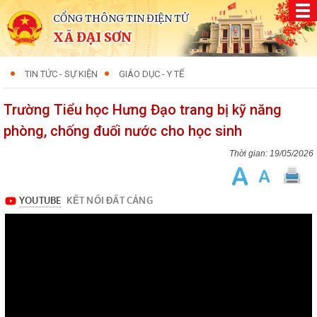
CỔNG THÔNG TIN ĐIỆN TỬ
XÃ ĐẠI SƠN
TIN TỨC - SỰ KIỆN
GIÁO DỤC - Y TẾ
Trường Tiểu học Hưng Đạo trang bị kỹ năng
phòng, chống đuối nước cho học sinh
19/05/2026