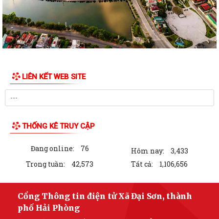
Đảng bộ xã Đại Sơn học tập Nghị quyết Trung ương 3 khóa XIV
Đại Sơn phát động toàn dân tập luyện môn bơi, phòng, chống đuối
nước và tổ chức thành công Giải bơi...
THÔNG BÁO Kết quả thẩm định hồ sơ xét thăng hạng chức danh nghề
LIÊN KẾT WEB SITE
nghiệp giáo viên mầm non, phổ thông...
Ban Chỉ huy Quân sự xã Đại Sơn tặng quà gia đình chính sách nhân
Ngày Thương binh - Liệt sĩ
THỐNG KÊ TRUY CẬP
Đại Sơn tổ chức Lễ dâng hương, thắp nến tri ân tại 4 nghĩa trang liệt sĩ
Đang online:
76
Hôm nay:
3,433
Đại Sơn tổ chức Lễ cầu siêu tri ân các Anh hùng liệt sĩ
Trong tuần:
42,573
Tất cả:
1,106,656
Thông báo tạm dừng thu nhận hồ sơ căn cước tại Công an xã Đại Sơn
Chi hội Cựu chiến binh thôn Xuân Nẻo tổ chức sinh hoạt chuyên đề
Cổng Thông tin điện tử Xã Đại Sơn, thành
giáo dục truyền thống cách mạng
phố Hải Phòng