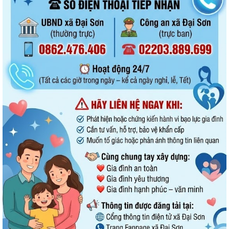
cấp thông tin cho báo chí của Ủy...
THÔNG BÁO Niêm yết công khai danh mục thủ tục hành chính ban
hành mới, bị bãi bỏ lĩnh vực hội...
Hướng dẫn cài đặt, sử dụng ứng dụng chăm sóc khách hàng (App EVN
CSKH) trên địa bàn xã Đại Sơn
Đại Sơn quyết liệt giải tỏa hành lang an toàn giao thông và chấm dứt
họp chợ tự phát tại thôn Kỳ Sơn
MTTQ xã Đại Sơn phối hợp đẩy mạnh tuyên truyền phong trào “Toàn
dân bảo vệ an ninh Tổ quốc” và các...
Tạo nguồn phát triển đảng viên – Nhiệm vụ trọng tâm của Đảng bộ xã
Đại Sơn
Đại Sơn tổ chức lễ tâm linh, động thổ phục vụ lấy mẫu hài cốt liệt sĩ
giám định ADN
UBND xã Đại Sơn triển khai Kế hoạch giám sát và xử lý dịch, ổ dịch, chủ
động bảo vệ sức khỏe Nhân...