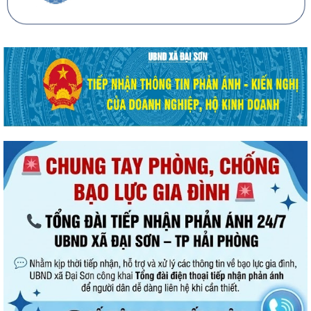
Xã Đại Sơn triển khai thực hiện Nghị quyết số 66.18/2026/NQ-CP của
Chính phủ về công tác phòng...
UBND xã Đại Sơn triển khai công tác tuyên truyền lần 01 tháng 8 năm
2026
Đình chỉ lưu hành, thu hồi và tiêu hủy mỹ phẩm vi phạm
Đại Sơn hoàn thành công tác tuyển sinh đầu cấp năm học 2026–2027
(đợt 1)
UBND xã Đại Sơn quán triệt, triển khai Quy chế nội bộ về phát ngôn và
cung cấp thông tin cho báo chí
XÃ ĐẠI SƠN TRIỂN KHAI CHIẾN DỊCH 90 NGÀY LÀM SẠCH, LÀM GIÀU,
CHUẨN HÓA DỮ LIỆU Y TẾ – NGƯỜI DÂN CẦN...
Đại Sơn tổ chức lấy mẫu hài cốt liệt sĩ chưa xác định danh tính để giám
định ADN
QUYẾT ĐỊNH Về việc ban hành Quy chế nội bộ về phát ngôn và cung