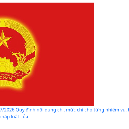
/2026 Quy định nội dung chi, mức chi cho từng nhiệm vụ, 
áp luật của...