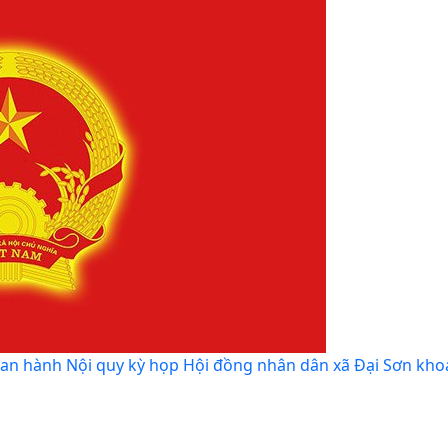
n hành Nội quy kỳ họp Hội đồng nhân dân xã Đại Sơn khoá 