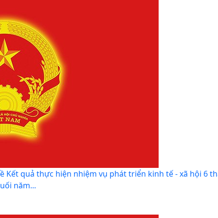
ết quả thực hiện nhiệm vụ phát triển kinh tế - xã hội 6 t
uối năm...