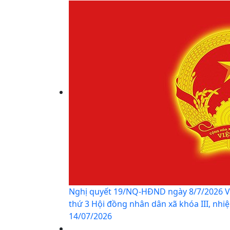
Nghị quyết 19/NQ-HĐND ngày 8/7/2026 Về chấ
thứ 3 Hội đồng nhân dân xã khóa III, nhiệ
14/07/2026