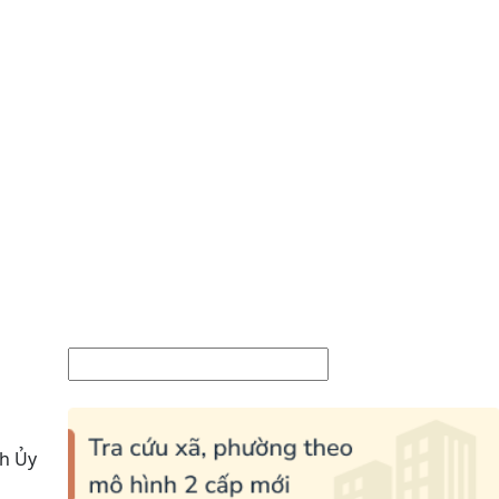
nh Ủy