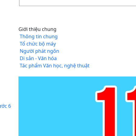
Giới thiệu chung
Thông tin chung
Tổ chức bộ máy
Người phát ngôn
Di sản - Văn hóa
Tác phẩm Văn học, nghệ thuật
ước 6