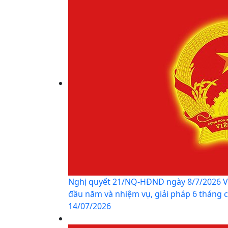
Nghị quyết 21/NQ-HĐND ngày 8/7/2026 Về K
đầu năm và nhiệm vụ, giải pháp 6 tháng c
14/07/2026