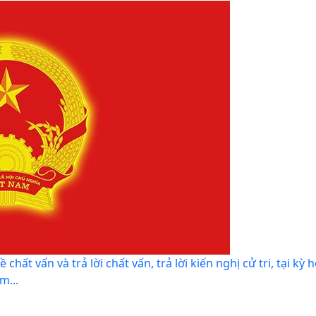
t vấn và trả lời chất vấn, trả lời kiến nghị cử tri, tại kỳ 
m...