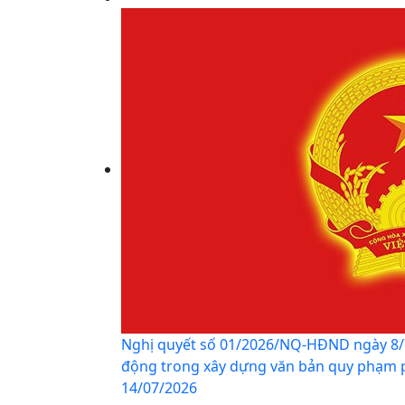
Nghị quyết số 01/2026/NQ-HĐND ngày 8/7
động trong xây dựng văn bản quy phạm ph
14/07/2026