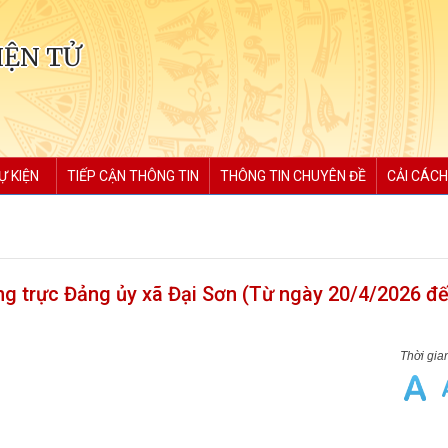
IỆN TỬ
Ự KIỆN
TIẾP CẬN THÔNG TIN
THÔNG TIN CHUYÊN ĐỀ
CẢI CÁCH
g trực Đảng ủy xã Đại Sơn (Từ ngày 20/4/2026 đ