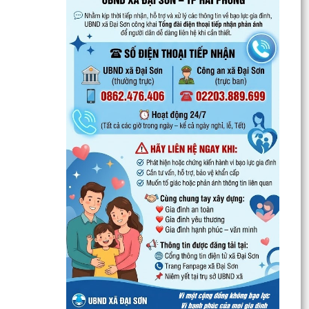
đúng quy định về ký quỹ theo pháp luật
QUYẾT ĐỊNH Về việc phân công Người phát
ngôn và cung cấp thông tin cho báo chí của Ủy
ban nhân dân...
Tổ đại biểu HĐND thành phố số 14 tiếp xúc cử tri
sau Kỳ họp thường lệ giữa năm 2026
UBND xã Đại Sơn ban hành Quy chế xây dựng,
quản lý và sử dụng nghĩa trang nhân dân trên
địa bàn xã
Công khai Quyết định Về việc ủy quyền cho Giám
đốc Sở Y tế thực hiện cấp, cấp lại giấy phép
hoạt...
Xã Đại Sơn triển khai thực hiện Nghị quyết số
66.18/2026/NQ-CP của Chính phủ về công tác
phòng...
UBND xã Đại Sơn triển khai công tác tuyên