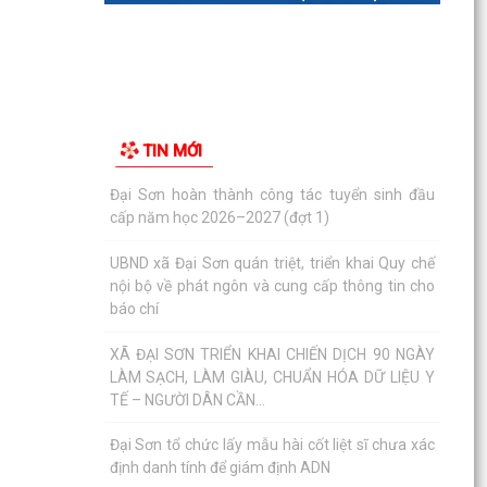
truyền lần 01 tháng 8 năm 2026
Đình chỉ lưu hành, thu hồi và tiêu hủy mỹ phẩm
vi phạm
Đại Sơn hoàn thành công tác tuyển sinh đầu
TIN MỚI
cấp năm học 2026–2027 (đợt 1)
UBND xã Đại Sơn quán triệt, triển khai Quy chế
nội bộ về phát ngôn và cung cấp thông tin cho
báo chí
XÃ ĐẠI SƠN TRIỂN KHAI CHIẾN DỊCH 90 NGÀY
LÀM SẠCH, LÀM GIÀU, CHUẨN HÓA DỮ LIỆU Y
TẾ – NGƯỜI DÂN CẦN...
Đại Sơn tổ chức lấy mẫu hài cốt liệt sĩ chưa xác
định danh tính để giám định ADN
QUYẾT ĐỊNH Về việc ban hành Quy chế nội bộ về
phát ngôn và cung cấp thông tin cho báo chí