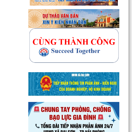
Đại Sơn trao 51 suất quà tặng nạn nhân chất
độc da cam có hoàn cảnh khó khăn
Doanh nghiệp kinh doanh lữ hành cần thực hiện