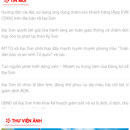
TIN MỚI
CSKH) trên địa bàn xã Đại Sơn
Đại Sơn quyết liệt giải tỏa hành lang an toàn giao thông và chấm dứt
họp chợ tự phát tại thôn Kỳ Sơn
MTTQ xã Đại Sơn phối hợp đẩy mạnh tuyên truyền phong trào “Toàn
dân bảo vệ an ninh Tổ quốc” và các...
Tạo nguồn phát triển đảng viên – Nhiệm vụ trọng tâm của Đảng bộ xã
Đại Sơn
Đại Sơn tổ chức lễ tâm linh, động thổ phục vụ lấy mẫu hài cốt liệt sĩ
giám định ADN
UBND xã Đại Sơn triển khai Kế hoạch giám sát và xử lý dịch, ổ dịch, chủ
động bảo vệ sức khỏe Nhân...
UBND xã Đại Sơn triển khai kế hoạch bảo đảm an toàn thực phẩm,
phòng chống ngộ độc thực phẩm trong...
THƯ VIỆN ẢNH
Tăng cường công tác truyền thông phòng, chống bệnh dại năm 2026