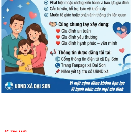
Đình chỉ lưu hành, thu hồi và tiêu hủy mỹ phẩm vi phạm
Đại Sơn hoàn thành công tác tuyển sinh đầu cấp năm học 2026–2027
(đợt 1)
UBND xã Đại Sơn quán triệt, triển khai Quy chế nội bộ về phát ngôn và
cung cấp thông tin cho báo chí
XÃ ĐẠI SƠN TRIỂN KHAI CHIẾN DỊCH 90 NGÀY LÀM SẠCH, LÀM GIÀU,
CHUẨN HÓA DỮ LIỆU Y TẾ – NGƯỜI DÂN CẦN...
Đại Sơn tổ chức lấy mẫu hài cốt liệt sĩ chưa xác định danh tính để giám
định ADN
QUYẾT ĐỊNH Về việc ban hành Quy chế nội bộ về phát ngôn và cung
cấp thông tin cho báo chí của Ủy...
THÔNG BÁO Niêm yết công khai danh mục thủ tục hành chính ban
hành mới, bị bãi bỏ lĩnh vực hội...
Hướng dẫn cài đặt, sử dụng ứng dụng chăm sóc khách hàng (App EVN