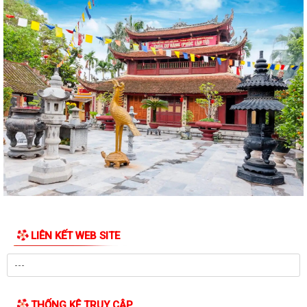
THÔNG BÁO Về việc tuyển chọn thực tập sinh nữ đi thực tập kỹ thuật
tại Nhật Bản đợt II năm 2026
Tăng cường phát hiện bệnh lao gắn với khám sức khỏe định kỳ cho
người dân trên địa bàn xã
Tuyên truyền Kế hoạch, Thể lệ cuộc thi “Sáng tác ca khúc và biểu trưng
(Logo) về phường Mường Thanh”
UBND xã ban hành Công văn đình chỉ lưu hành lưu hành, thu hồi và
tiêu huỷ mỹ phẩm không đạt chất...
Đại Sơn triển khai Kế hoạch thực hiện Chỉ thị số 31-CT/TW về tăng
cường công tác an toàn, vệ sinh...
UBND xã Đại Sơn ban hành Kế hoạch thực hiện Chỉ thị số 04-CT/TW về
LIÊN KẾT WEB SITE
tăng cường sự lãnh đạo của Đảng...
KỶ NIỆM 96 NĂM NGÀY TRUYỀN THỐNG NGÀNH TUYÊN GIÁO CỦA
ĐẢNG (01/8/1930 – 01/8/2026)
THỐNG KÊ TRUY CẬP