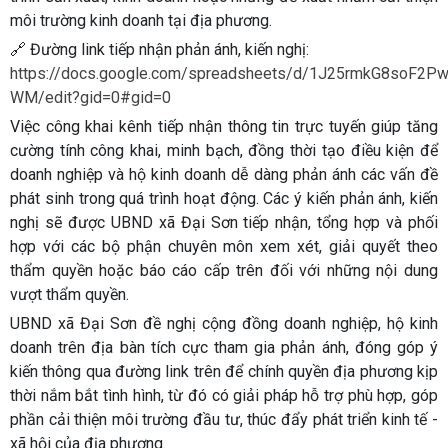
môi trường kinh doanh tại địa phương.
🔗
Đường link tiếp nhận phản ánh, kiến nghị:
https://docs.google.com/spreadsheets/d/1J25rmkG8soF2
WM/edit?gid=0#gid=0
Việc công khai kênh tiếp nhận thông tin trực tuyến giúp
tăng
cường tính công khai, minh bạch
, đồng thời tạo điều kiện để
doanh nghiệp và hộ kinh doanh dễ dàng phản ánh các vấn đề
phát sinh trong quá trình hoạt động. Các ý kiến phản ánh, kiến
nghị sẽ được UBND xã Đại Sơn tiếp nhận, tổng hợp và phối
hợp với các bộ phận chuyên môn xem xét, giải quyết theo
thẩm quyền hoặc báo cáo cấp trên đối với những nội dung
vượt thẩm quyền.
UBND xã Đại Sơn đề nghị
cộng đồng doanh nghiệp, hộ kinh
doanh
trên địa bàn tích cực tham gia phản ánh, đóng góp ý
kiến thông qua đường link trên để chính quyền địa phương kịp
thời nắm bắt tình hình, từ đó có giải pháp hỗ trợ phù hợp, góp
phần cải thiện môi trường đầu tư, thúc đẩy phát triển kinh tế -
xã hội của địa phương.