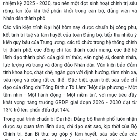
nhiệm kỳ 2025 - 2030, tạo nên một đợt sinh hoạt chính trị sâu
rộng, lan tỏa khí thế phấn khởi trong cán bộ, đảng viên và
Nhân dân thành phố.
Các văn kiện trình Đại hội hôm nay được chuẩn bị công phu,
kết tinh trí tuệ và tâm huyết của toàn Đảng bộ; tiếp thu nhiều ý
kiến quý báu của Trung ương, các tổ chức trong hệ thống chính
trị thành phố, các đồng chí lão thành cách mạng, các thế hệ
lãnh đạo thành phố; của giới trí thức, văn nghệ sĩ, doanh nhân,
lực lượng vũ trang và đông đảo Nhân dân. Văn kiện bảo đảm
tính khoa học, chặt chẽ, ngắn gọn với định hướng, tầm nhìn xa,
sâu rộng và cũng rất cụ thể . Đặc biệt, quán triệt sâu sắc chỉ
đạo của đồng chí Tổng Bí thư Tô Lâm: “Một địa phương - Một
tầm nhìn - Một hành động - Một niềm tin”, với mục tiêu đầy
khát vọng: tăng trưởng GRDP giai đoạn 2026 - 2030 đạt từ
13% trở lên, phấn đấu đạt 14%.
Trong quá trình chuẩn bị Đại hội, Đảng bộ thành phố luôn nhận
được sự quan tâm lãnh đạo, chỉ đạo sát sao, kịp thời của Bộ
Chính trị, Ban Bí thư; sự góp ý tâm huyết, sâu sắc của các