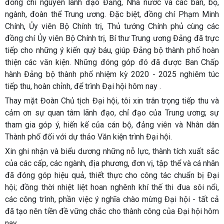
đồng chí nguyên lãnh đạo Đảng, Nhà nước và các ban, bộ,
ngành, đoàn thể Trung ương. Đặc biệt, đồng chí Phạm Minh
Chính, Ủy viên Bộ Chính trị, Thủ tướng Chính phủ cùng các
đồng chí Ủy viên Bộ Chính trị, Bí thư Trung ương Đảng đã trực
tiếp cho những ý kiến quý báu, giúp Đảng bộ thành phố hoàn
thiện các văn kiện. Những đóng góp đó đã được Ban Chấp
hành Đảng bộ thành phố nhiệm kỳ 2020 - 2025 nghiêm túc
tiếp thu, hoàn chỉnh, để trình Đại hội hôm nay .
Thay mặt Đoàn Chủ tịch Đại hội, tôi xin trân trọng tiếp thu và
cảm ơn sự quan tâm lãnh đạo, chỉ đạo của Trung ương; sự
tham gia góp ý, hiến kế của cán bộ, đảng viên và Nhân dân
Thành phố đối với dự thảo Văn kiện trình Đại hội.
Xin ghi nhận và biểu dương những nỗ lực, thành tích xuất sắc
của các cấp, các ngành, địa phương, đơn vị, tập thể và cá nhân
đã đóng góp hiệu quả, thiết thực cho công tác chuẩn bị Đại
hội; đồng thời nhiệt liệt hoan nghênh khí thế thi đua sôi nổi,
các công trình, phần việc ý nghĩa chào mừng Đại hội - tất cả
đã tạo nên tiền đề vững chắc cho thành công của Đại hội hôm
nay.