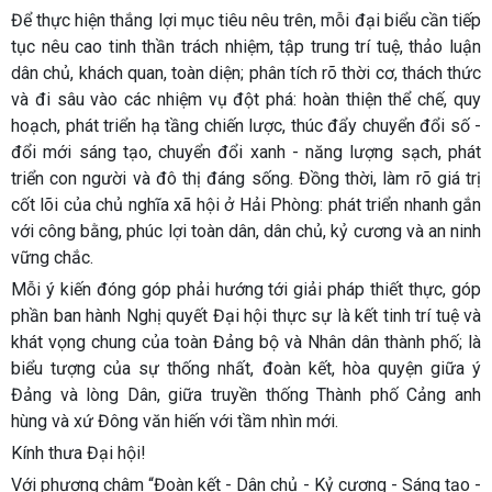
Để thực hiện thắng lợi mục tiêu nêu trên, mỗi đại biểu cần tiếp
tục nêu cao tinh thần trách nhiệm, tập trung trí tuệ, thảo luận
dân chủ, khách quan, toàn diện; phân tích rõ thời cơ, thách thức
và đi sâu vào các nhiệm vụ đột phá: hoàn thiện thể chế, quy
hoạch, phát triển hạ tầng chiến lược, thúc đẩy chuyển đổi số -
đổi mới sáng tạo, chuyển đổi xanh - năng lượng sạch, phát
triển con người và đô thị đáng sống. Đồng thời, làm rõ giá trị
cốt lõi của chủ nghĩa xã hội ở Hải Phòng: phát triển nhanh gắn
với công bằng, phúc lợi toàn dân, dân chủ, kỷ cương và an ninh
vững chắc.
Mỗi ý kiến đóng góp phải hướng tới giải pháp thiết thực, góp
phần ban hành Nghị quyết Đại hội thực sự là kết tinh trí tuệ và
khát vọng chung của toàn Đảng bộ và Nhân dân thành phố; là
biểu tượng của sự thống nhất, đoàn kết, hòa quyện giữa ý
Đảng và lòng Dân, giữa truyền thống Thành phố Cảng anh
hùng và xứ Đông văn hiến với tầm nhìn mới.
Kính thưa Đại hội!
Với phương châm “Đoàn kết - Dân chủ - Kỷ cương - Sáng tạo -