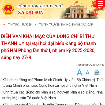
CỔNG THÔNG TIN ĐIỆN TỬ
XÃ ĐẠI SƠN
TIN TỨC - SỰ KIỆN
TUYÊN TRUYỀN ĐẠI HỘI ĐẢNG CÁC CẤP
DIỄN VĂN KHAI MẠC CỦA ĐỒNG CHÍ BÍ THƯ
THÀNH UỶ tại Đại hội đại biểu Đảng bộ thành
phố Hải Phòng lần thứ I, nhiệm kỳ 2025-2030,
sáng nay 27/9
27/09/2025
Kính thưa đồng chí Phạm Minh Chính, Ủy viên Bộ Chính trị, Thủ
tướng Chính phủ nước Cộng hoà xã hội chủ nghĩa Việt Nam,
Kính thưa các đồng chí lãnh đạo, nguyên lãnh đạo Đảng, Nhà
nước, Mặt trận Tổ quốc Việt Nam,
Kính thưa các đồng chí Ủy viên Trung ương Đảng, nguyên Ủy