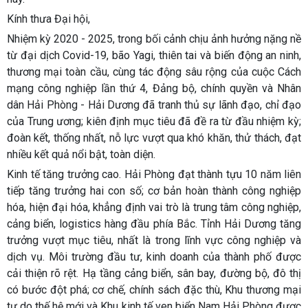
Kính thưa Đại hội,
Nhiệm kỳ 2020 - 2025, trong bối cảnh chịu ảnh hưởng nặng nề
từ đại dịch Covid-19, bão Yagi, thiên tai và biến động an ninh,
thương mại toàn cầu, cùng tác động sâu rộng của cuộc Cách
mạng công nghiệp lần thứ 4, Đảng bộ, chính quyền và Nhân
dân Hải Phòng - Hải Dương đã tranh thủ sự lãnh đạo, chỉ đạo
của Trung ương; kiên định mục tiêu đã đề ra từ đầu nhiệm kỳ;
đoàn kết, thống nhất, nỗ lực vượt qua khó khăn, thử thách, đạt
nhiều kết quả nổi bật, toàn diện.
Kinh tế tăng trưởng cao. Hải Phòng đạt thành tựu 10 năm liên
tiếp tăng trưởng hai con số; cơ bản hoàn thành công nghiệp
hóa, hiện đại hóa, khẳng định vai trò là trung tâm công nghiệp,
cảng biển, logistics hàng đầu phía Bắc. Tỉnh Hải Dương tăng
trưởng vượt mục tiêu, nhất là trong lĩnh vực công nghiệp và
dịch vụ. Môi trường đầu tư, kinh doanh của thành phố được
cải thiện rõ rệt. Hạ tầng cảng biển, sân bay, đường bộ, đô thị
có bước đột phá; cơ chế, chính sách đặc thù, Khu thương mại
tự do thế hệ mới và Khu kinh tế ven biển Nam Hải Phòng được