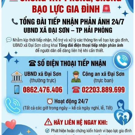
Đại Sơn trao 51 suất quà tặng nạn nhân chất độc da cam có hoàn
cảnh khó khăn
Doanh nghiệp kinh doanh lữ hành cần thực hiện đúng quy định về ký
quỹ theo pháp luật
QUYẾT ĐỊNH Về việc phân công Người phát ngôn và cung cấp thông tin