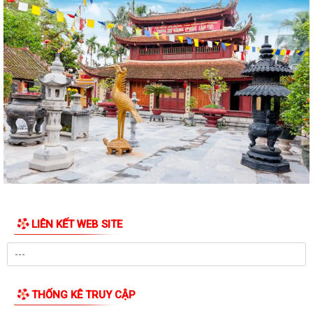
MTTQ xã Đại Sơn phối hợp đẩy mạnh tuyên truyền phong trào “Toàn
dân bảo vệ an ninh Tổ quốc” và các...
Tạo nguồn phát triển đảng viên – Nhiệm vụ trọng tâm của Đảng bộ xã
Đại Sơn
Đại Sơn tổ chức lễ tâm linh, động thổ phục vụ lấy mẫu hài cốt liệt sĩ
giám định ADN
UBND xã Đại Sơn triển khai Kế hoạch giám sát và xử lý dịch, ổ dịch, chủ
động bảo vệ sức khỏe Nhân...
UBND xã Đại Sơn triển khai kế hoạch bảo đảm an toàn thực phẩm,
phòng chống ngộ độc thực phẩm trong...
LIÊN KẾT WEB SITE
Tăng cường công tác truyền thông phòng, chống bệnh dại năm 2026
THÔNG BÁO Về việc tuyển chọn thực tập sinh nữ đi thực tập kỹ thuật
tại Nhật Bản đợt II năm 2026
THỐNG KÊ TRUY CẬP
Tăng cường phát hiện bệnh lao gắn với khám sức khỏe định kỳ cho