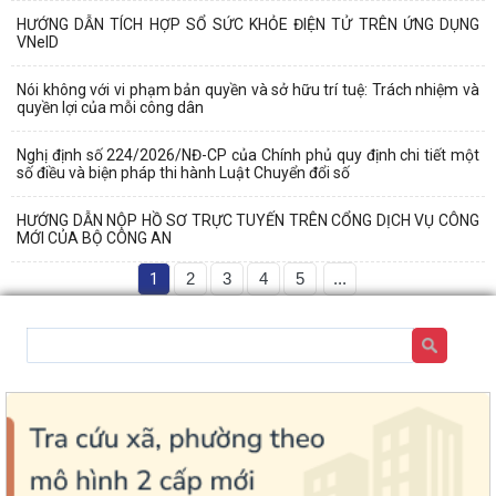
HƯỚNG DẪN TÍCH HỢP SỔ SỨC KHỎE ĐIỆN TỬ TRÊN ỨNG DỤNG
VNeID
Nói không với vi phạm bản quyền và sở hữu trí tuệ: Trách nhiệm và
quyền lợi của mỗi công dân
Nghị định số 224/2026/NĐ-CP của Chính phủ quy định chi tiết một
số điều và biện pháp thi hành Luật Chuyển đổi số
HƯỚNG DẪN NỘP HỒ SƠ TRỰC TUYẾN TRÊN CỔNG DỊCH VỤ CÔNG
MỚI CỦA BỘ CÔNG AN
1
2
3
4
5
...