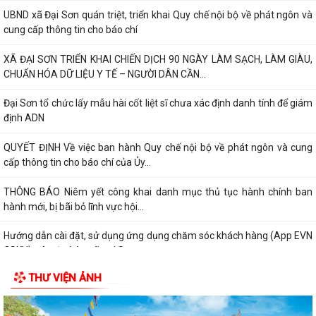
UBND xã Đại Sơn quán triệt, triển khai Quy chế nội bộ về phát ngôn và
cung cấp thông tin cho báo chí
XÃ ĐẠI SƠN TRIỂN KHAI CHIẾN DỊCH 90 NGÀY LÀM SẠCH, LÀM GIÀU,
CHUẨN HÓA DỮ LIỆU Y TẾ – NGƯỜI DÂN CẦN...
Đại Sơn tổ chức lấy mẫu hài cốt liệt sĩ chưa xác định danh tính để giám
định ADN
QUYẾT ĐỊNH Về việc ban hành Quy chế nội bộ về phát ngôn và cung
cấp thông tin cho báo chí của Ủy...
THÔNG BÁO Niêm yết công khai danh mục thủ tục hành chính ban
hành mới, bị bãi bỏ lĩnh vực hội...
Hướng dẫn cài đặt, sử dụng ứng dụng chăm sóc khách hàng (App EVN
CSKH) trên địa bàn xã Đại Sơn
THƯ VIỆN ẢNH
Đại Sơn quyết liệt giải tỏa hành lang an toàn giao thông và chấm dứt
họp chợ tự phát tại thôn Kỳ Sơn