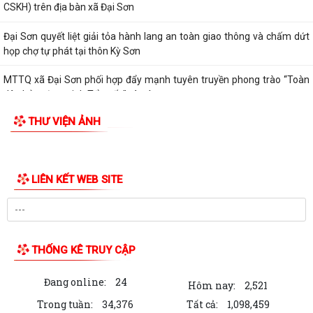
CSKH) trên địa bàn xã Đại Sơn
Đại Sơn quyết liệt giải tỏa hành lang an toàn giao thông và chấm dứt
họp chợ tự phát tại thôn Kỳ Sơn
MTTQ xã Đại Sơn phối hợp đẩy mạnh tuyên truyền phong trào “Toàn
dân bảo vệ an ninh Tổ quốc” và các...
THƯ VIỆN ẢNH
Tạo nguồn phát triển đảng viên – Nhiệm vụ trọng tâm của Đảng bộ xã
Đại Sơn
Đại Sơn tổ chức lễ tâm linh, động thổ phục vụ lấy mẫu hài cốt liệt sĩ
giám định ADN
UBND xã Đại Sơn triển khai Kế hoạch giám sát và xử lý dịch, ổ dịch, chủ
động bảo vệ sức khỏe Nhân...
UBND xã Đại Sơn triển khai kế hoạch bảo đảm an toàn thực phẩm,
phòng chống ngộ độc thực phẩm trong...
Tăng cường công tác truyền thông phòng, chống bệnh dại năm 2026