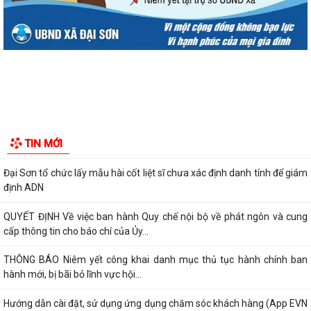
Đình chỉ lưu hành, thu hồi và tiêu hủy mỹ phẩm vi phạm
Đại Sơn hoàn thành công tác tuyển sinh đầu cấp năm học 2026–2027
(đợt 1)
UBND xã Đại Sơn quán triệt, triển khai Quy chế nội bộ về phát ngôn và
cung cấp thông tin cho báo chí
XÃ ĐẠI SƠN TRIỂN KHAI CHIẾN DỊCH 90 NGÀY LÀM SẠCH, LÀM GIÀU,
TIN MỚI
CHUẨN HÓA DỮ LIỆU Y TẾ – NGƯỜI DÂN CẦN...
Đại Sơn tổ chức lấy mẫu hài cốt liệt sĩ chưa xác định danh tính để giám
định ADN
QUYẾT ĐỊNH Về việc ban hành Quy chế nội bộ về phát ngôn và cung
cấp thông tin cho báo chí của Ủy...
THÔNG BÁO Niêm yết công khai danh mục thủ tục hành chính ban
hành mới, bị bãi bỏ lĩnh vực hội...
Hướng dẫn cài đặt, sử dụng ứng dụng chăm sóc khách hàng (App EVN