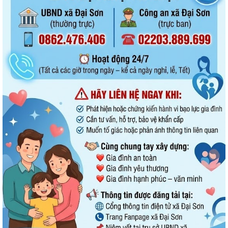
Doanh nghiệp kinh doanh lữ hành cần thực hiện đúng quy định về ký
quỹ theo pháp luật
QUYẾT ĐỊNH Về việc phân công Người phát ngôn và cung cấp thông tin
cho báo chí của Ủy ban nhân dân...
Tổ đại biểu HĐND thành phố số 14 tiếp xúc cử tri sau Kỳ họp thường lệ
giữa năm 2026
UBND xã Đại Sơn ban hành Quy chế xây dựng, quản lý và sử dụng
nghĩa trang nhân dân trên địa bàn xã
Xã Đại Sơn triển khai thực hiện Nghị quyết số 66.18/2026/NQ-CP của
Chính phủ về công tác phòng...
UBND xã Đại Sơn triển khai công tác tuyên truyền lần 01 tháng 8 năm
2026