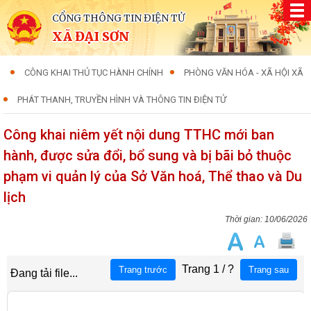
CỔNG THÔNG TIN ĐIỆN TỬ
XÃ ĐẠI SƠN
CÔNG KHAI THỦ TỤC HÀNH CHÍNH
PHÒNG VĂN HÓA - XÃ HỘI XÃ
PHÁT THANH, TRUYỀN HÌNH VÀ THÔNG TIN ĐIỆN TỬ
Công khai niêm yết nội dung TTHC mới ban
hành, được sửa đổi, bổ sung và bị bãi bỏ thuộc
phạm vi quản lý của Sở Văn hoá, Thể thao và Du
lịch
10/06/2026