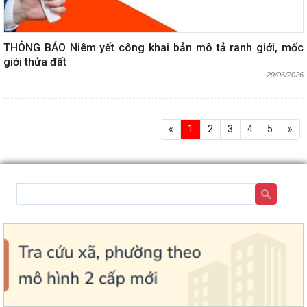
THÔNG BÁO Niêm yết công khai bản mô tả ranh giới, mốc
giới thửa đất
29/06/2026
«
1
2
3
4
5
»