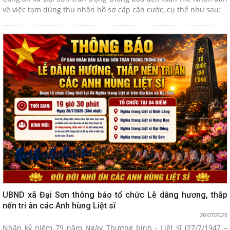
về việc tạm dừng thu nhận hồ sơ cấp căn cước, cụ thể như sau:
UBND xã Đại Sơn thông báo tổ chức Lễ dâng hương, thắp
nến tri ân các Anh hùng Liệt sĩ
26/07/2026
Nhân kỷ niệm 79 năm Ngày Thương binh - Liệt sĩ (27/7/1947 –