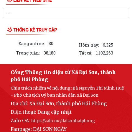
LIÊN KẾT WEB SITE
THỐNG KÊ TRUY CẬP
Đang online:
30
Hôm nay:
6,325