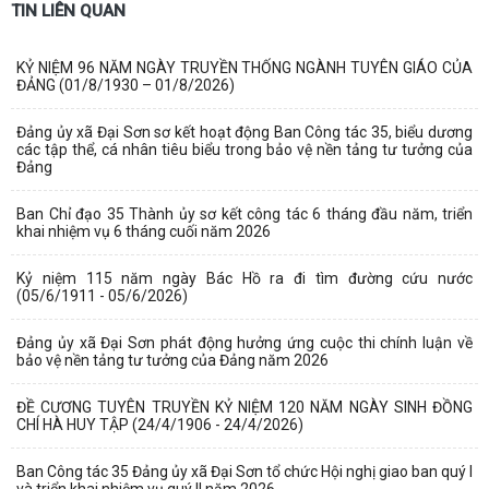
TIN LIÊN QUAN
KỶ NIỆM 96 NĂM NGÀY TRUYỀN THỐNG NGÀNH TUYÊN GIÁO CỦA
ĐẢNG (01/8/1930 – 01/8/2026)
Đảng ủy xã Đại Sơn sơ kết hoạt động Ban Công tác 35, biểu dương
các tập thể, cá nhân tiêu biểu trong bảo vệ nền tảng tư tưởng của
Đảng
Ban Chỉ đạo 35 Thành ủy sơ kết công tác 6 tháng đầu năm, triển
khai nhiệm vụ 6 tháng cuối năm 2026
Kỷ niệm 115 năm ngày Bác Hồ ra đi tìm đường cứu nước
(05/6/1911 - 05/6/2026)
Đảng ủy xã Đại Sơn phát động hưởng ứng cuộc thi chính luận về
bảo vệ nền tảng tư tưởng của Đảng năm 2026
ĐỀ CƯƠNG TUYÊN TRUYỀN KỶ NIỆM 120 NĂM NGÀY SINH ĐỒNG
CHÍ HÀ HUY TẬP (24/4/1906 - 24/4/2026)
Ban Công tác 35 Đảng ủy xã Đại Sơn tổ chức Hội nghị giao ban quý I
và triển khai nhiệm vụ quý II năm 2026