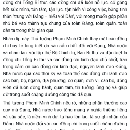
đồng chí Tổng Bí thư, các đồng chí đã luôn nỗ lực, cố gắng
hết sức mình, tận tâm, tận lực, tận hiến vì công việc, bằng tinh
thần "trung với Đảng – hiếu với Dân", với mong muốn góp phần
nhỏ bé vào thành tựu chung của toàn Đảng, toàn quân, toàn
dân ta trong thời gian qua.
Nhân dịp này, Thủ tướng Phạm Minh Chính thay mặt các đồng
chí bày tỏ lòng biết ơn sâu sắc nhất đối với Đảng, Nhà nước
và nhân dân, với tập thể Bộ Chính trị, Ban Bí thư và đặc biệt là
đồng chí Tổng Bí thư và các đồng chí lãnh đạo chủ chốt; trân
trọng cảm ơn các đồng chí lãnh đạo, nguyên lãnh đạo Đảng,
Nhà nước qua các thời kỳ và toàn thể các đồng chí lãnh đạo
các ban, bộ, ngành, địa phương, cơ quan, đơn vị, cán bộ, đảng
viên đã luôn đồng hành, quan tâm, tin tưởng, ủng hộ và giúp
đỡ trong suốt chặng đường công tác đã qua.
Thủ tướng Phạm Minh Chính nêu rõ, những phần thưởng cao
quý mà Đảng, Nhà nước trao tặng mang ý nghĩa thiêng liêng
và sâu sắc, là niềm vinh dự, tự hào lớn lao, là sự ghi nhận của
Đảng, Nhà nước đối với các đồng chí trong suốt chặng đường