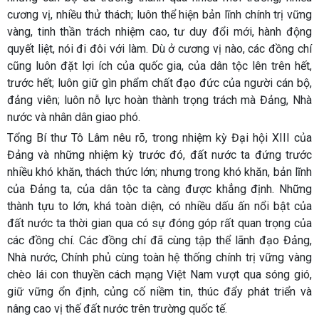
cương vị, nhiều thử thách; luôn thể hiện bản lĩnh chính trị vững
vàng, tinh thần trách nhiệm cao, tư duy đổi mới, hành động
quyết liệt, nói đi đôi với làm. Dù ở cương vị nào, các đồng chí
cũng luôn đặt lợi ích của quốc gia, của dân tộc lên trên hết,
trước hết; luôn giữ gìn phẩm chất đạo đức của người cán bộ,
đảng viên; luôn nỗ lực hoàn thành trọng trách mà Đảng, Nhà
nước và nhân dân giao phó.
Tổng Bí thư Tô Lâm nêu rõ, trong nhiệm kỳ Đại hội XIII của
Đảng và những nhiệm kỳ trước đó, đất nước ta đứng trước
nhiều khó khăn, thách thức lớn; nhưng trong khó khăn, bản lĩnh
của Đảng ta, của dân tộc ta càng được khẳng định. Những
thành tựu to lớn, khá toàn diện, có nhiều dấu ấn nổi bật của
đất nước ta thời gian qua có sự đóng góp rất quan trọng của
các đồng chí. Các đồng chí đã cùng tập thể lãnh đạo Đảng,
Nhà nước, Chính phủ cùng toàn hệ thống chính trị vững vàng
chèo lái con thuyền cách mạng Việt Nam vượt qua sóng gió,
giữ vững ổn định, củng cố niềm tin, thúc đẩy phát triển và
nâng cao vị thế đất nước trên trường quốc tế.