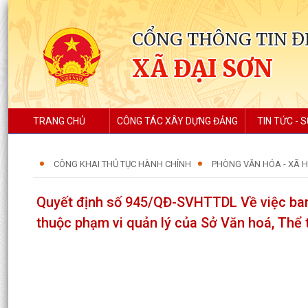
CỔNG THÔNG TIN Đ
XÃ ĐẠI SƠN
TRANG CHỦ
CÔNG TÁC XÂY DỰNG ĐẢNG
TIN TỨC - S
CÔNG KHAI THỦ TỤC HÀNH CHÍNH
PHÒNG VĂN HÓA - XÃ H
Quyết định số 945/QĐ-SVHTTDL Về việc ban h
thuộc phạm vi quản lý của Sở Văn hoá, Thể t