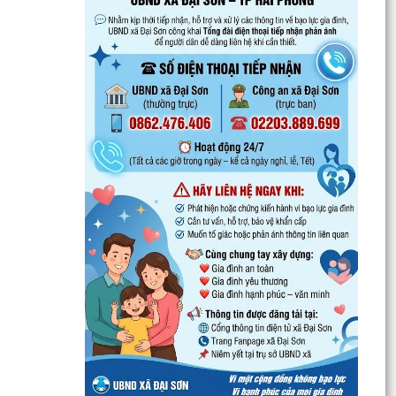
đúng quy định về ký quỹ theo pháp luật
QUYẾT ĐỊNH Về việc phân công Người phát
ngôn và cung cấp thông tin cho báo chí của Ủy
ban nhân dân...
Tổ đại biểu HĐND thành phố số 14 tiếp xúc cử tri
sau Kỳ họp thường lệ giữa năm 2026
UBND xã Đại Sơn ban hành Quy chế xây dựng,
quản lý và sử dụng nghĩa trang nhân dân trên
địa bàn xã
Công khai Quyết định Về việc ủy quyền cho Giám
đốc Sở Y tế thực hiện cấp, cấp lại giấy phép
hoạt...
Xã Đại Sơn triển khai thực hiện Nghị quyết số
66.18/2026/NQ-CP của Chính phủ về công tác
phòng...
UBND xã Đại Sơn triển khai công tác tuyên