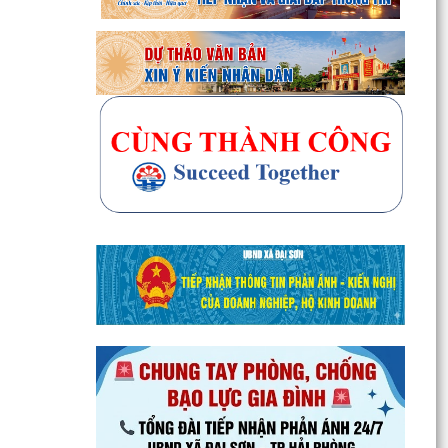
Đại Sơn trao 51 suất quà tặng nạn nhân chất
độc da cam có hoàn cảnh khó khăn
Doanh nghiệp kinh doanh lữ hành cần thực hiện