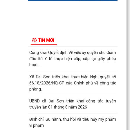
truyền lần 01 tháng 8 năm 2026
Đình chỉ lưu hành, thu hồi và tiêu hủy mỹ phẩm
vi phạm
Đại Sơn hoàn thành công tác tuyển sinh đầu
TIN MỚI
cấp năm học 2026–2027 (đợt 1)
UBND xã Đại Sơn quán triệt, triển khai Quy chế
nội bộ về phát ngôn và cung cấp thông tin cho
báo chí
XÃ ĐẠI SƠN TRIỂN KHAI CHIẾN DỊCH 90 NGÀY
LÀM SẠCH, LÀM GIÀU, CHUẨN HÓA DỮ LIỆU Y
TẾ – NGƯỜI DÂN CẦN...
Đại Sơn tổ chức lấy mẫu hài cốt liệt sĩ chưa xác
định danh tính để giám định ADN
QUYẾT ĐỊNH Về việc ban hành Quy chế nội bộ về
phát ngôn và cung cấp thông tin cho báo chí