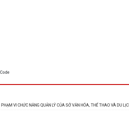
C PHẠM VI CHỨC NĂNG QUẢN LÝ CỦA SỞ VĂN HÓA, THỂ THAO VÀ DU LỊ