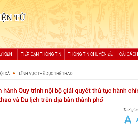
IỆN TỬ
Ự KIỆN
TIẾP CẬN THÔNG TIN
THÔNG TIN CHUYÊN ĐỀ
CẢI CÁCH
ỘI XÃ
LĨNH VỰC THỂ DỤC THỂ THAO
ành Quy trình nội bộ giải quyết thủ tục hành chí
hao và Du lịch trên địa bàn thành phố