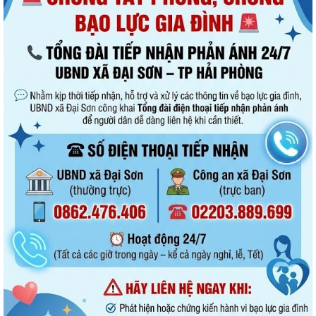
Đại Sơn trao 51 suất quà tặng nạn nhân chất độc da cam có hoàn
cảnh khó khăn
Doanh nghiệp kinh doanh lữ hành cần thực hiện đúng quy định về ký
quỹ theo pháp luật
QUYẾT ĐỊNH Về việc phân công Người phát ngôn và cung cấp thông tin