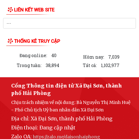
MTTQ xã Đại Sơn phối hợp đẩy mạnh tuyên truyền phong trào “Toàn
dân bảo vệ an ninh Tổ quốc” và các...
Tạo nguồn phát triển đảng viên – Nhiệm vụ trọng tâm của Đảng bộ xã
Đại Sơn
Đại Sơn tổ chức lễ tâm linh, động thổ phục vụ lấy mẫu hài cốt liệt sĩ
giám định ADN
UBND xã Đại Sơn triển khai Kế hoạch giám sát và xử lý dịch, ổ dịch, chủ
động bảo vệ sức khỏe Nhân...
UBND xã Đại Sơn triển khai kế hoạch bảo đảm an toàn thực phẩm,
phòng chống ngộ độc thực phẩm trong...
LIÊN KẾT WEB SITE
Tăng cường công tác truyền thông phòng, chống bệnh dại năm 2026
THÔNG BÁO Về việc tuyển chọn thực tập sinh nữ đi thực tập kỹ thuật
tại Nhật Bản đợt II năm 2026
THỐNG KÊ TRUY CẬP
Tăng cường phát hiện bệnh lao gắn với khám sức khỏe định kỳ cho