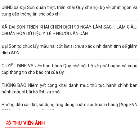
UBND xã Đại Sơn quán triệt, triển khai Quy chế nội bộ về phát ngôn và
cung cấp thông tin cho báo chí
XÃ ĐẠI SƠN TRIỂN KHAI CHIẾN DỊCH 90 NGÀY LÀM SẠCH, LÀM GIÀU,
CHUẨN HÓA DỮ LIỆU Y TẾ – NGƯỜI DÂN CẦN...
Đại Sơn tổ chức lấy mẫu hài cốt liệt sĩ chưa xác định danh tính để giám
định ADN
QUYẾT ĐỊNH Về việc ban hành Quy chế nội bộ về phát ngôn và cung
cấp thông tin cho báo chí của Ủy...
THÔNG BÁO Niêm yết công khai danh mục thủ tục hành chính ban
hành mới, bị bãi bỏ lĩnh vực hội...
Hướng dẫn cài đặt, sử dụng ứng dụng chăm sóc khách hàng (App EVN
CSKH) trên địa bàn xã Đại Sơn
THƯ VIỆN ẢNH
Đại Sơn quyết liệt giải tỏa hành lang an toàn giao thông và chấm dứt
họp chợ tự phát tại thôn Kỳ Sơn