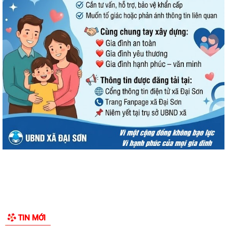
cho báo chí của Ủy ban nhân dân...
Tổ đại biểu HĐND thành phố số 14 tiếp xúc cử tri sau Kỳ họp thường lệ
giữa năm 2026
UBND xã Đại Sơn ban hành Quy chế xây dựng, quản lý và sử dụng
nghĩa trang nhân dân trên địa bàn xã
Công khai Quyết định Về việc ủy quyền cho Giám đốc Sở Y tế thực hiện
cấp, cấp lại giấy phép hoạt...
Xã Đại Sơn triển khai thực hiện Nghị quyết số 66.18/2026/NQ-CP của
Chính phủ về công tác phòng...
UBND xã Đại Sơn triển khai công tác tuyên truyền lần 01 tháng 8 năm
2026
Đình chỉ lưu hành, thu hồi và tiêu hủy mỹ phẩm vi phạm
Đại Sơn hoàn thành công tác tuyển sinh đầu cấp năm học 2026–2027
TIN MỚI
(đợt 1)