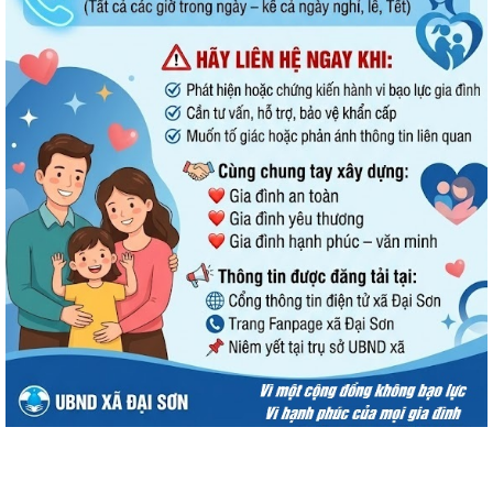
Doanh nghiệp kinh doanh lữ hành cần thực hiện đúng quy định về ký
quỹ theo pháp luật
QUYẾT ĐỊNH Về việc phân công Người phát ngôn và cung cấp thông tin
cho báo chí của Ủy ban nhân dân...
Tổ đại biểu HĐND thành phố số 14 tiếp xúc cử tri sau Kỳ họp thường lệ
giữa năm 2026
UBND xã Đại Sơn ban hành Quy chế xây dựng, quản lý và sử dụng
nghĩa trang nhân dân trên địa bàn xã
Công khai Quyết định Về việc ủy quyền cho Giám đốc Sở Y tế thực hiện
cấp, cấp lại giấy phép hoạt...
Xã Đại Sơn triển khai thực hiện Nghị quyết số 66.18/2026/NQ-CP của
Chính phủ về công tác phòng...
UBND xã Đại Sơn triển khai công tác tuyên truyền lần 01 tháng 8 năm
2026