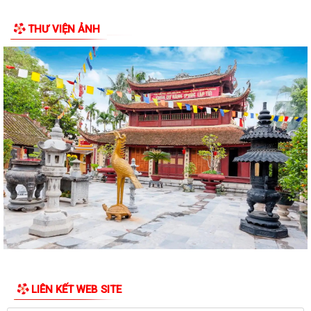
CSKH) trên địa bàn xã Đại Sơn
THƯ VIỆN ẢNH
Đại Sơn quyết liệt giải tỏa hành lang an toàn giao thông và chấm dứt
họp chợ tự phát tại thôn Kỳ Sơn
MTTQ xã Đại Sơn phối hợp đẩy mạnh tuyên truyền phong trào “Toàn
dân bảo vệ an ninh Tổ quốc” và các...
Tạo nguồn phát triển đảng viên – Nhiệm vụ trọng tâm của Đảng bộ xã
Đại Sơn
Đại Sơn tổ chức lễ tâm linh, động thổ phục vụ lấy mẫu hài cốt liệt sĩ
giám định ADN
UBND xã Đại Sơn triển khai Kế hoạch giám sát và xử lý dịch, ổ dịch, chủ
động bảo vệ sức khỏe Nhân...
UBND xã Đại Sơn triển khai kế hoạch bảo đảm an toàn thực phẩm,
phòng chống ngộ độc thực phẩm trong...
LIÊN KẾT WEB SITE
Tăng cường công tác truyền thông phòng, chống bệnh dại năm 2026