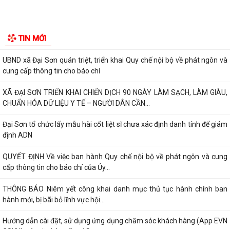
Đình chỉ lưu hành, thu hồi và tiêu hủy mỹ phẩm vi phạm
Đại Sơn hoàn thành công tác tuyển sinh đầu cấp năm học 2026–2027
TIN MỚI
(đợt 1)
UBND xã Đại Sơn quán triệt, triển khai Quy chế nội bộ về phát ngôn và
cung cấp thông tin cho báo chí
XÃ ĐẠI SƠN TRIỂN KHAI CHIẾN DỊCH 90 NGÀY LÀM SẠCH, LÀM GIÀU,
CHUẨN HÓA DỮ LIỆU Y TẾ – NGƯỜI DÂN CẦN...
Đại Sơn tổ chức lấy mẫu hài cốt liệt sĩ chưa xác định danh tính để giám
định ADN
QUYẾT ĐỊNH Về việc ban hành Quy chế nội bộ về phát ngôn và cung
cấp thông tin cho báo chí của Ủy...
THÔNG BÁO Niêm yết công khai danh mục thủ tục hành chính ban
hành mới, bị bãi bỏ lĩnh vực hội...
Hướng dẫn cài đặt, sử dụng ứng dụng chăm sóc khách hàng (App EVN